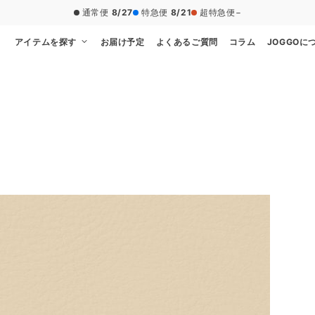
通常便
8/27
特急便
8/21
超特急便
−
アイテムを探す
お届け予定
よくあるご質問
コラム
JOGGOに