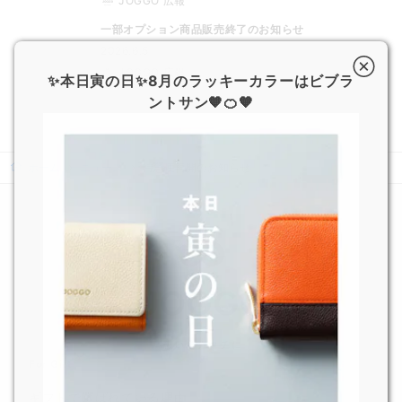
JOGGO 広報
一部オプション商品販売終了のお知らせ
2026.6.5
JOGGO 広報
✨本日寅の日✨8月のラッキーカラーはビブラ
ントサン🧡🍊🧡
ホーム
ニュース
特急便再開のお知らせ
For Gift
ギフトで選ばれている理由