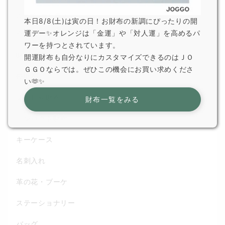
カテゴリから選ぶ
本日8/8(土)は寅の日！お財布の新調にぴったりの開
運デー✨オレンジは「金運」や「対人運」を高めるパ
全てのアイテム
ワーを持つとされています。
財布一覧
開運財布も自分なりにカスタマイズできるのはＪＯ
ＧＧＯならでは。ぜひこの機会にお買い求めくださ
長財布
い🫶✨
２つ折り財布
財布一覧をみる
コンパクト財布
キーケース
名刺入れ
革の花・ブーケ
ステーショナリー
バッグ