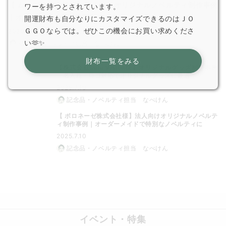
【 ムーヴ株式会社様】法人向けオリジナルノベルティ制作事例
ワーを持つとされています。
｜オーダーメイドで特別なノベルティに
開運財布も自分なりにカスタマイズできるのはＪＯ
ＧＧＯならでは。ぜひこの機会にお買い求めくださ
2025.7.10
い🫶✨
記念品・ノベルティ担当 なべけん
財布一覧をみる
【株式会社Lulu Vision様】オリジナルグッズ制作事例
｜名入れ・ロゴ対応でオリジナルグッズに最適
2025.7.10
記念品・ノベルティ担当 なべけん
【 ボロネーゼ株式会社様】法人向けオリジナルノベルテ
ィ制作事例｜オーダーメイドで特別なノベルティに
2025.7.10
記念品・ノベルティ担当 なべけん
イベント・特集