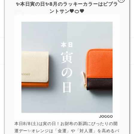
✨本日寅の日✨8月のラッキーカラーはビブラ
ントサン🧡🍊🧡
記念品・ノベルティ担当 なべけん
【アポロ株式会社様】法人向
【 ムーヴ株式会社様】法人向
けオリジナルグッツ制作事例
けオリジナルノベルティ制作
｜名入れ・ロゴ対応でオリジ
事例｜オーダーメイドで特別
ナル記念品に最適
なノベルティに
おすすめ記事
本日8/8(土)は寅の日！お財布の新調にぴったりの開
運デー✨オレンジは「金運」や「対人運」を高めるパ