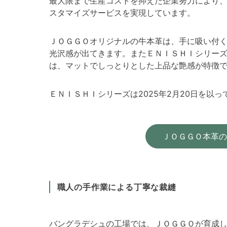
最大限まで生産コストを抑えた企業努力により
スタマイズサービスを実現しています。
ＪＯＧＧＯオリジナルの牛本革は、手に吸い付
光沢感が出てきます。またＥＮＩＳＨＩシリー
は、マットでしっとりとした上品な艶感が特徴
ＥＮＩＳＨＩシリーズは2025年2月20日を以
ＪＯＧＧＯ本革の
職人の手作業による丁寧な裁縫
バングラデシュの工場では、ＪＯＧＧＯが育成