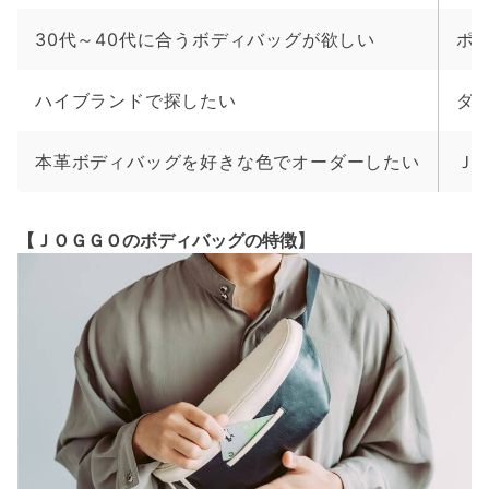
30代～40代に合うボディバッグが欲しい
ポ
ハイブランドで探したい
ダ
本革ボディバッグを好きな色でオーダーしたい
Ｊ
【ＪＯＧＧＯのボディバッグの特徴】