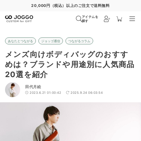
通常便
8/27
特急便
8/21
超特急便
−
アイテムを
探す
あなたとつながる
ジョッゴ通信
つながるコラム
メンズ向けボディバッグのおすす
めは？ブランドや用途別に人気商品
20選を紹介
田代月絵
2023.6.21 01:00:42
2025.9.24 06:03:54