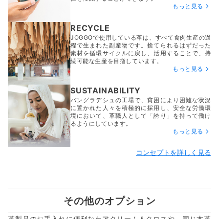
もっと見る
RECYCLE
JOGGOで使用している革は、すべて食肉生産の過
程で生まれた副産物です。捨てられるはずだった
素材を循環サイクルに戻し、活用することで、持
続可能な生産を目指しています。
もっと見る
SUSTAINABILITY
バングラデシュの工場で、貧困により困難な状況
に置かれた人々を積極的に採用し、安全な労働環
境において、革職人として「誇り」を持って働け
るようにしています。
もっと見る
コンセプトを詳しく見る
その他のオプション
革製品のお手入れに便利なケアクリーム＆クロスや、同じ本革