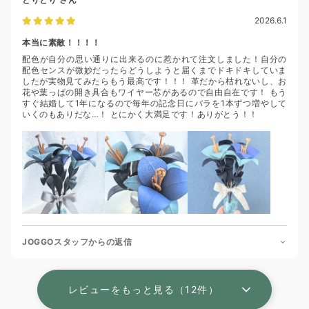
2026.6.1
本当に素敵！！！！
配色が自分の思い通りに出来るのに惹かれて注文しました！自分の
配色センスが微妙だったらどうしようと届くまでドキドキしていま
したが実物見てみたらもう最高です！！！ 革だから枯れないし、お
花や葉っぱの開き具合もワイヤー芯があるので自由自在です！ もう
すぐ結婚して1年になるので毎年の記念日にバラを1本ずつ増やして
いくのもありだな…！ とにかく大満足です！ありがとう！！
JOGGOスタッフからの返信
レビューをもっと見る（12件）