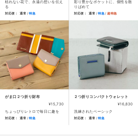
枯れない花で、永遠の想いを伝え
彩り豊かなポケットに、個性を散
る
りばめて
対応便：
通常
特急
対応便：
通常
特急
超特急
商品カード。商品: 革のブーケ（バラ）３本, 価格: 9,000円
商品カード。商品: ２つ折り財布
がま口２つ折り財布
２つ折りコンパクトウォレット
¥15,730
¥16,830
ちょっぴりレトロで毎日に趣を
洗練されたベーシック
対応便：
通常
特急
対応便：
通常
特急
商品カード。商品: がま口２つ折り財布, 価格: 15,730円,
商品カード。商品: ２つ折りコン