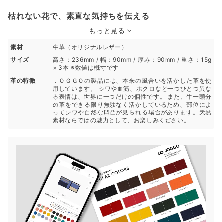
枯れない花で、素直な気持ちを伝える
もっと見る
素材
牛革（オリジナルレザー）
サイズ
高さ：236mm / 幅：90mm / 厚み：90mm / 重さ：15g
× 3本 ※数値は概寸です
革の特徴
ＪＯＧＧＯの製品には、本来の風合いを活かした革を使
用しています。 シワや血筋、ホクロなど一つひとつ異な
る表情は、世界に一つだけの個性です。 また、牛一頭分
の革をできる限り無駄なく活かしているため、部位によ
ってシワや自然な凹凸が見られる場合があります。天然
素材ならではの魅力として、お楽しみください。