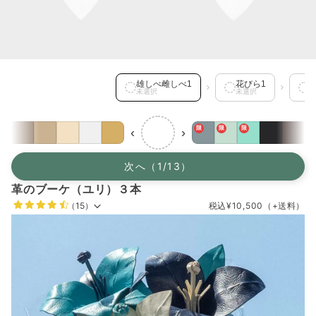
雄しべ雌しべ1 を選択中
雄しべ雌しべ1
花びら1
未選択
未選択
限
限
限
‹
›
次へ（1/13）
革のブーケ（ユリ）３本
（15）
税込
¥10,500
（+送料）