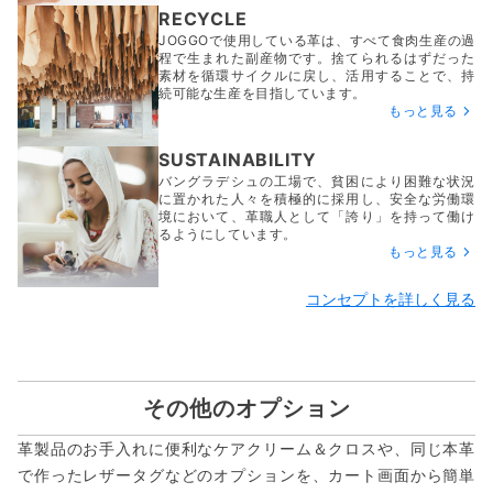
RECYCLE
JOGGOで使用している革は、すべて食肉生産の過
程で生まれた副産物です。捨てられるはずだった
素材を循環サイクルに戻し、活用することで、持
続可能な生産を目指しています。
もっと見る
SUSTAINABILITY
バングラデシュの工場で、貧困により困難な状況
に置かれた人々を積極的に採用し、安全な労働環
境において、革職人として「誇り」を持って働け
るようにしています。
もっと見る
コンセプトを詳しく見る
その他のオプション
革製品のお手入れに便利なケアクリーム＆クロスや、同じ本革
で作ったレザータグなどのオプションを、カート画面から簡単