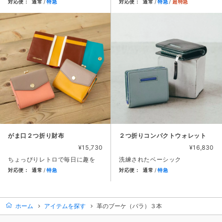
対応便：
通常
特急
対応便：
通常
特急
超特急
商品カード。商品: 革のブーケ（ガーベラ）３本, 価格: 9,00
商品カード。商品: ２つ折り財布
がま口２つ折り財布
２つ折りコンパクトウォレット
¥15,730
¥16,830
ちょっぴりレトロで毎日に趣を
洗練されたベーシック
対応便：
通常
特急
対応便：
通常
特急
商品カード。商品: がま口２つ折り財布, 価格: 15,730円,
商品カード。商品: ２つ折りコン
ホーム
アイテムを探す
革のブーケ（バラ）３本