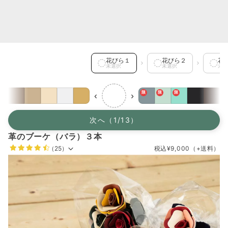
花びら１ を選択中
花びら１
花びら２
花
未選択
未選択
未選
限
限
限
‹
›
次へ（1/13）
革のブーケ（バラ）３本
（25）
税込
¥9,000
（+送料）