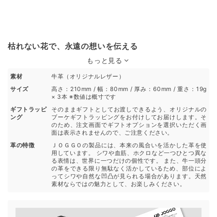
枯れない花で、永遠の想いを伝える
もっと見る
素材
牛革（オリジナルレザー）
サイズ
高さ：210mm / 幅：80mm / 厚み：60mm / 重さ：19g
× 3本 ※数値は概寸です
ギフトラッピ
そのままギフトとしてお渡しできるよう、オリジナルの
ング
ブーケギフトラッピングをお付けしてお届けします。そ
のため、注文画面でギフトオプションを選択いただく画
面は表示されませんので、ご注意ください。
革の特徴
ＪＯＧＧＯの製品には、本来の風合いを活かした革を使
用しています。 シワや血筋、ホクロなど一つひとつ異な
る表情は、世界に一つだけの個性です。 また、牛一頭分
の革をできる限り無駄なく活かしているため、部位によ
ってシワや自然な凹凸が見られる場合があります。天然
素材ならではの魅力として、お楽しみください。