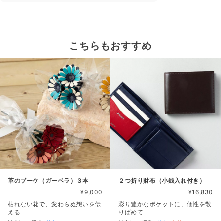
こちらもおすすめ
革のブーケ（ガーベラ）３本
２つ折り財布（小銭入れ付き）
¥9,000
¥16,830
枯れない花で、変わらぬ想いを伝
彩り豊かなポケットに、個性を散
える
りばめて