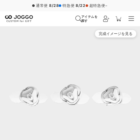
通常便
8/28
特急便
8/22
超特急便
−
アイテムを
探す
完成イメージを見る