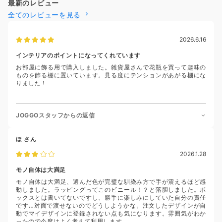
最新のレビュー
全てのレビューを見る
2026.6.16
インテリアのポイントになってくれています
お部屋に飾る用で購入しました。雑貨屋さんで花瓶を買って趣味の
ものを飾る棚に置いています。見る度にテンションがあがる棚にな
りました！
JOGGOスタッフからの返信
ほ
さん
2026.1.28
モノ自体は大満足
モノ自体は大満足、選んだ色が完璧な馴染み方で手が震えるほど感
動しました。ラッピングってこのビニール！？と落胆しました。ボ
ックスとは書いてないですし、勝手に楽しみにしていた自分の責任
です…対面で渡せないのでどうしようかな。注文したデザインが自
動でマイデザインに登録されない点も気になります。雰囲気がわか
ったので今度はよく考えて利用します。