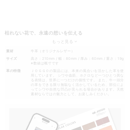
枯れない花で、永遠の想いを伝える
もっと見る
素材
牛革（オリジナルレザー）
サイズ
高さ：210mm / 幅：80mm / 厚み：60mm / 重さ：19g
※数値は概寸です
革の特徴
ＪＯＧＧＯの製品には、本来の風合いを活かした革を使
用しています。 シワや血筋、ホクロなど一つひとつ異な
る表情は、世界に一つだけの個性です。 また、牛一頭分
の革をできる限り無駄なく活かしているため、部位によ
ってシワや自然な凹凸が見られる場合があります。天然
素材ならではの魅力として、お楽しみください。