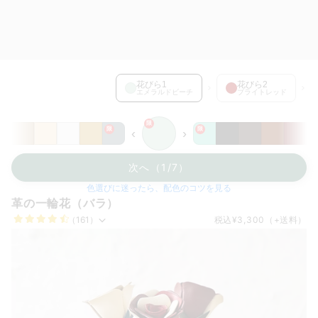
花びら1 を選択中
花びら1
花びら2
エメラルドビーチ
ブライトレッド
限
限
限
‹
›
次へ（1/7）
色選びに迷ったら、配色のコツを見る
革の一輪花（バラ）
（161）
税込
¥3,300
（+送料）