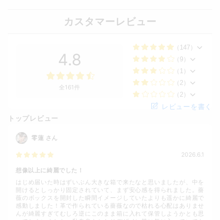
カスタマーレビュー
（147）
4.8
（9）
（1）
（2）
全161件
（2）
レビューを書く
トップレビュー
零蓮
さん
2026.6.1
想像以上に綺麗でした！
はじめ届いた時はずいぶん大きな箱で来たなと思いましたが、中を
開けるとしっかり固定されていて、まず安心感を得られました。薔
薇のボックスを開封した瞬間イメージしていたよりも遥かに綺麗で
感動しました！革で作られている薔薇なので枯れる心配はありませ
んが綺麗すぎてむしろ逆にこのまま箱に入れて保管しようかとも思