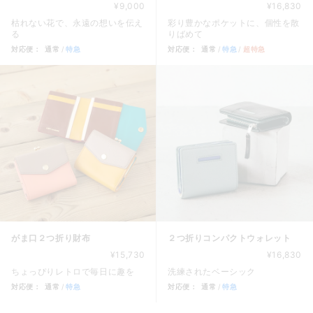
¥9,000
¥16,830
枯れない花で、永遠の想いを伝え
彩り豊かなポケットに、個性を散
る
りばめて
対応便：
通常
特急
対応便：
通常
特急
超特急
商品カード。商品: 革のブーケ（バラ）３本, 価格: 9,000円
商品カード。商品: ２つ折り財布
がま口２つ折り財布
２つ折りコンパクトウォレット
¥15,730
¥16,830
ちょっぴりレトロで毎日に趣を
洗練されたベーシック
対応便：
通常
特急
対応便：
通常
特急
商品カード。商品: がま口２つ折り財布, 価格: 15,730円,
商品カード。商品: ２つ折りコン