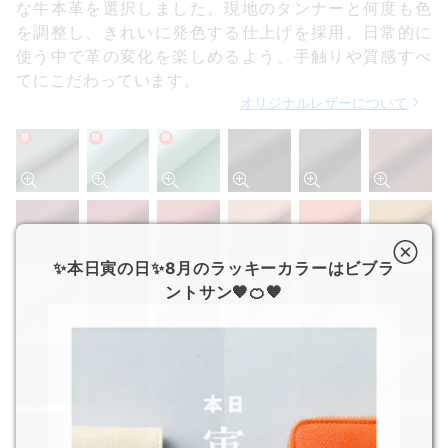
な牛本革を選択しました。現地のタンナーと何度も色
を調整し、きれいに発色する仕上げを採用。日常的に
使う中で革の変化を楽しめるよう、手触りや質感すべ
てにこだわっています。
オリジナルレザーについて
限
限
限
✨本日寅の日✨8月のラッキーカラーはビブラ
ントサン🧡🍊🧡