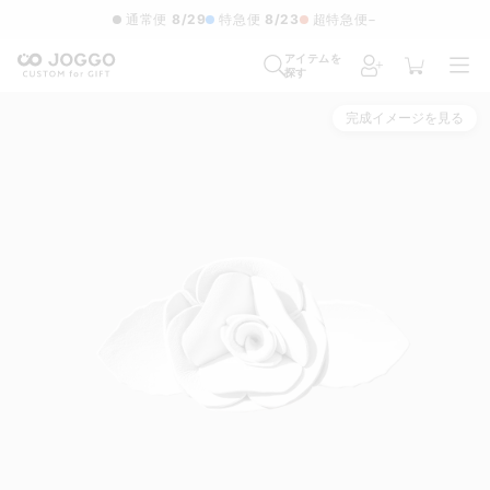
通常便
8/29
特急便
8/23
超特急便
−
アイテムを
探す
完成イメージを見る