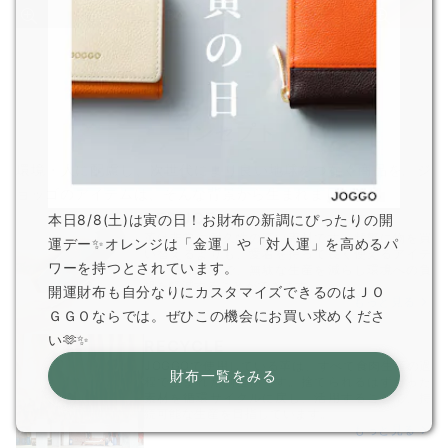
コンセプト
環境・人に配慮し、次世代により良い地球をつなぐ商品を。ジ
ョッゴのアイテムは、
そんな背景から生まれました。
REDUCE
本日8/8(土)は寅の日！お財布の新調にぴったりの開
革は非常に耐久性の高い素材です。頻繁に物を買
運デー✨オレンジは「金運」や「対人運」を高めるパ
い替えるよりも、愛着を持って長く使えるアイテ
ワーを持つとされています。
ムを選ぶことで、無駄な生産を減らし環境への負
担を軽減することができます。
開運財布も自分なりにカスタマイズできるのはＪＯ
もっと見る
ＧＧＯならでは。ぜひこの機会にお買い求めくださ
い🫶✨
RECYCLE
JOGGOで使用している革は、すべて食肉生産の過
財布一覧をみる
程で生まれた副産物です。捨てられるはずだった
素材を循環サイクルに戻し、活用することで、持
続可能な生産を目指しています。
もっと見る