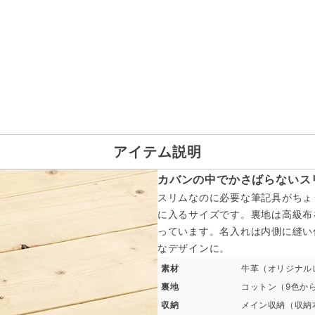
アイテム説明
カバンの中でかさばらないス
スリムなのに必要な筆記具がちょ
に入るサイズです。裏地は高級布
っています。名入れは内側に縫い
なデザインに。
素材
牛革（オリジナル
裏地
コットン（9色か
収納
メイン収納（収納