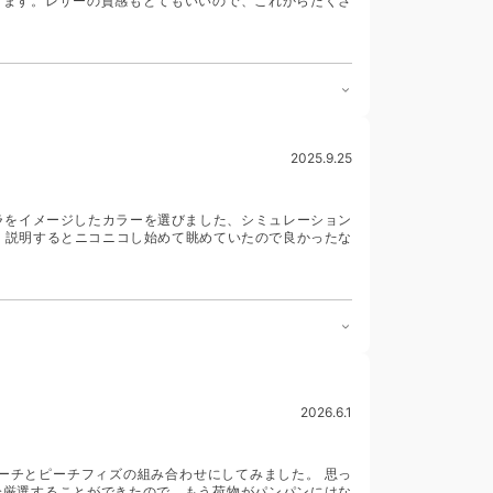
ります。レザーの質感もとてもいいので、これからたくさ
2025.9.25
ラをイメージしたカラーを選びました、シミュレーション
が、説明するとニコニコし始めて眺めていたので良かったな
2026.6.1
ーチとピーチフィズの組み合わせにしてみました。 思っ
分厳選することができたので，もう荷物がパンパンにはな