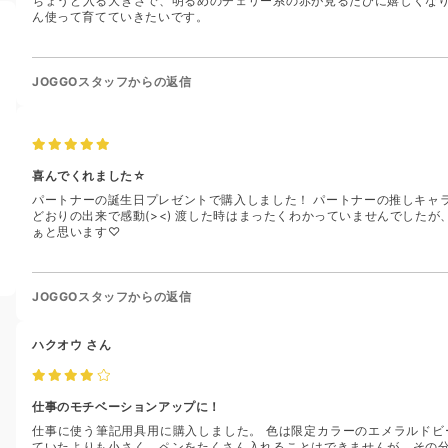
ちょうど入る大きさで、明るめのチェリー系の赤が見るたびに嬉しくな
ん使って育てていきたいです。
JOGGOスタッフからの返信
喜んでくれました☆
パートナーの誕生日プレゼントで購入しました！ パートナーの推しキャ
どおりの出来で感動(><) 渡した時はまったくわかっていませんでした
ぁと思います♡
JOGGOスタッフからの返信
ハクオウ
さん
仕事のモチベーションアップに！
仕事に使う筆記用具用に購入しました。 色は限定カラーのエメラルドビ
ていたよりも小さく，ペンをたくさん入れることはできませんが，その