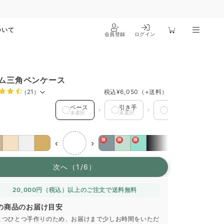
ついて
会員登録
ログイン
ム三角ペンケース
（21）
税込
¥6,050
（+送料）
ス を選択中
ベース
引き手
マチ
裏
未選択
未選択
未選択
未
限
限
限
‹
›
次へ（1/6）
20,000円（税込）以上のご注文で送料無料
の商品のお届け目安
とつひとつ手作りのため、お届けまで少しお時間をいただ