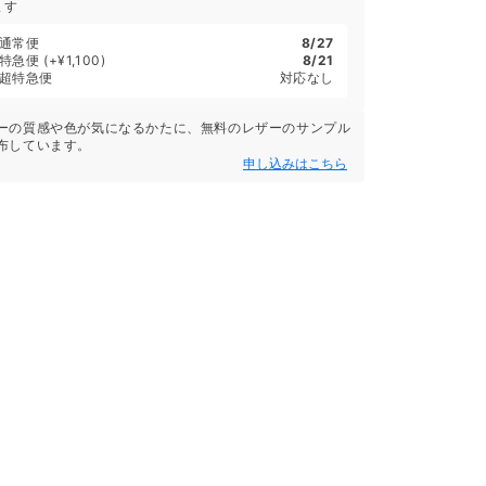
ます
通常便
8/27
特急便
(+¥1,100)
8/21
超特急便
対応なし
ーの質感や色が気になるかたに、無料のレザーのサンプル
布しています。
申し込みはこちら