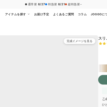
通常便
8/27
特急便
8/21
超特急便
−
アイテムを探す
お届け予定
よくあるご質問
コラム
JOGGOに
スリ
完成イメージを見る
ベー
こ
ひ