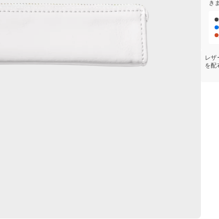
き
レザ
を配