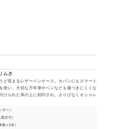
リムさ
うど収まるレザーペンケース。カバンにもスマート
を使い、大切な万年筆やペンなども傷つきにくくな
付けられた革の上に刻印され、さりげなくオシャレ
レザー）
ら選択可）
本数×3本）