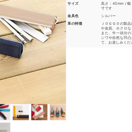
サイズ
高さ：40mm / 幅
寸です
金具色
シルバー
革の特徴
ＪＯＧＧＯの製品
や血筋、ホクロな
また、牛一頭分の
シワや自然な凹凸
て、お楽しみくだ