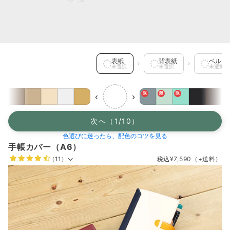
表紙 を選択中
表紙
背表紙
ベルト
未選択
未選択
未選択
限
限
限
‹
›
次へ（1/10）
色選びに迷ったら、配色のコツを見る
手帳カバー（A6）
（11）
税込
¥7,590
（+送料）