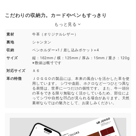
こだわりの収納力。カードやペンもすっきり
もっと見る
素材
牛革（オリジナルレザー）
裏地
シャンタン
収納
ペンホルダー×1 / 差し込みポケット×4
サイズ
縦：162mm / 横：125mm / 厚み：15mm / 重さ：120g
※数値は概寸です
対応サイズ
Ａ６
革の特徴
ＪＯＧＧＯの製品には、本来の風合いを活かした革を使
用しています。 シワや血筋、ホクロなど一つひとつ異な
る表情は、世界に一つだけの個性です。 また、牛一頭分
の革をできる限り無駄なく活かしているため、部位によ
ってシワや自然な凹凸が見られる場合があります。天然
素材ならではの魅力として、お楽しみください。