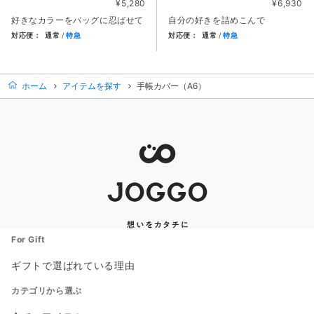
¥5,280
¥6,930
好きなカラーをバッグに忍ばせて
自分の好きを詰めこんで
対応便：
通常
特急
対応便：
通常
特急
商品カード。商品: フラットレザーポーチＳ, 価格: 5,280円
商品カード。商品: フラットレザ
ホーム
アイテムを探す
手帳カバー（A6）
For Gift
ギフトで選ばれている理由
カテゴリから選ぶ