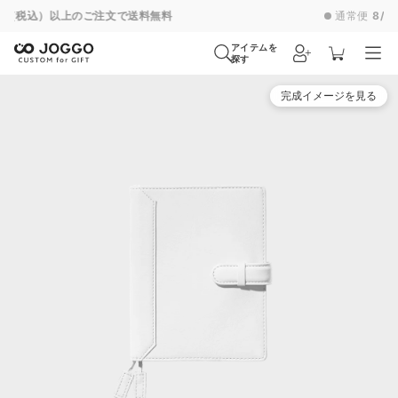
通常便
8/30
特急便
8/24
超特急便
−
アイテムを
探す
完成イメージを見る