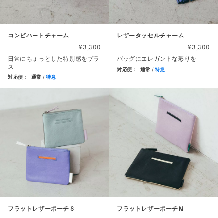
コンビハートチャーム
レザータッセルチャーム
¥3,300
¥3,300
日常にちょっとした特別感をプラ
バッグにエレガントな彩りを
ス
対応便：
通常
特急
対応便：
通常
特急
商品カード。商品: レザータッセ
商品カード。商品: コンビハートチャーム, 価格: 3,300円,
フラットレザーポーチＳ
フラットレザーポーチＭ