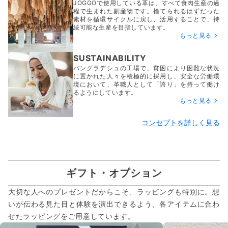
JOGGOで使用している革は、すべて食肉生産の過
程で生まれた副産物です。捨てられるはずだった
素材を循環サイクルに戻し、活用することで、持
続可能な生産を目指しています。
もっと見る
SUSTAINABILITY
バングラデシュの工場で、貧困により困難な状況
に置かれた人々を積極的に採用し、安全な労働環
境において、革職人として「誇り」を持って働け
るようにしています。
もっと見る
コンセプトを詳しく見る
ギフト・オプション
大切な人へのプレゼントだからこそ、ラッピングも特別に。想
いが伝わる見た目と体験を演出できるよう、各アイテムに合わ
せたラッピングをご用意しています。