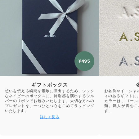
¥495
ギフトボックス
想いを伝える瞬間を素敵に演出するため、シック
お名前やイニシャ
なネイビーのボックスに、特別感を演出するシル
ィのあるギフトに
バーのリボンでお包みいたします。大切な方への
カラーは、ゴール
プレゼントを、一つひとつ心をこめてラッピング
類。職人が真心こ
いたします。
す。
詳しく見る