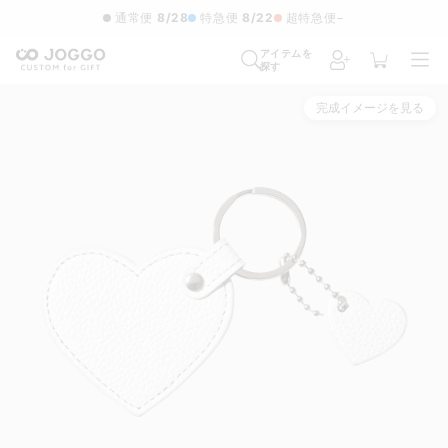
通常便
8/28
特急便
8/22
超特急便
−
アイテムを
探す
完成イメージを見る