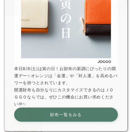
コンセプト
環境・人に配慮し、次世代により良い地球をつなぐ商品を。ジ
ョッゴのアイテムは、
そんな背景から生まれました。
本日8/8(土)は寅の日！お財布の新調にぴったりの開
REDUCE
運デー✨オレンジは「金運」や「対人運」を高めるパ
革は非常に耐久性の高い素材です。頻繁に物を買
い替えるよりも、愛着を持って長く使えるアイテ
ワーを持つとされています。
ムを選ぶことで、無駄な生産を減らし環境への負
開運財布も自分なりにカスタマイズできるのはＪＯ
担を軽減することができます。
もっと見る
ＧＧＯならでは。ぜひこの機会にお買い求めくださ
い🫶✨
RECYCLE
財布一覧をみる
JOGGOで使用している革は、すべて食肉生産の過
程で生まれた副産物です。捨てられるはずだった
素材を循環サイクルに戻し、活用することで、持
続可能な生産を目指しています。