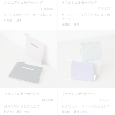
スクエアショルダーバッグ
スマホショルダーバッグ
¥19,800
¥16,500
休日のお出かけもこれで身軽に♪
カスタマイズで自分だけのスマホ
ポーチに
対応便：
通常
対応便：
通常
商品カード。商品: スクエアショルダーバッグ, 価格: 19,80
商品カード。商品: スマホショル
フラットレザーポーチＭ
フラットレザーポーチＳ
¥6,930
¥5,280
自分の好きを詰めこんで
好きなカラーをバッグに忍ばせて
対応便：
通常
特急
対応便：
通常
特急