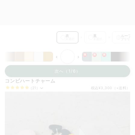
表 を選択中
表
裏
ループ
未選択
未選択
ブリリア
限
限
限
‹
›
次へ（1/6）
コンビハートチャーム
（21）
税込
¥3,300
（+送料）