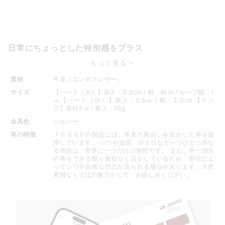
日常にちょっとした特別感をプラス
もっと見る
素材
牛革（エンボスレザー）
サイズ
【ハート（大）】高さ：5.3cm / 幅：6cm / ループ幅：1
㎝【ハート（小）】高さ：2.5㎝ / 幅：2.2cm 【リン
グ】直径3㎝ / 重さ：10g
金具色
シルバー
革の特徴
ＪＯＧＧＯの製品には、本来の風合いを活かした革を使
用しています。 シワや血筋、ホクロなど一つひとつ異な
る表情は、世界に一つだけの個性です。 また、牛一頭分
の革をできる限り無駄なく活かしているため、部位によ
ってシワや自然な凹凸が見られる場合があります。天然
素材ならではの魅力として、お楽しみください。