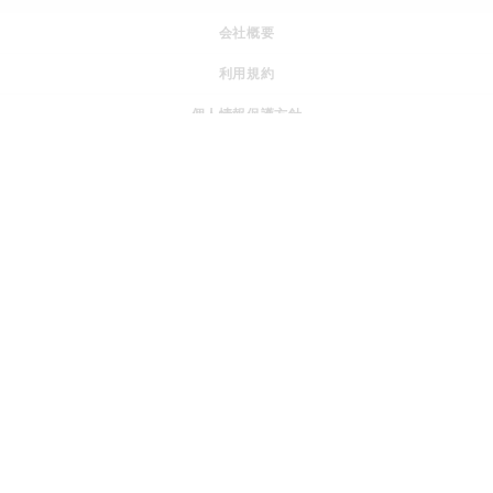
会社概要
利用規約
個人情報保護方針
特定商取引法に基づく表記
運営ポリシー
採用情報
© JOGGO.inc All rights reserved.
『SWITCH to HOPE』 社会の課題を、みんなの希望へ変えてい
＋
く。
私たちはボーダレス・グループです