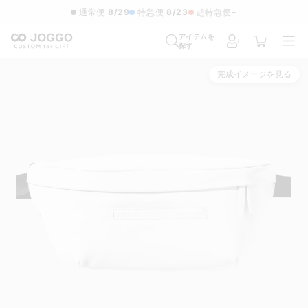
通常便
8/29
特急便
8/23
超特急便
−
アイテムを
探す
完成イメージを見る