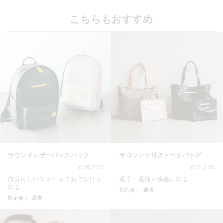
こちらもおすすめ
ラウンドレザーバックパック
サコッシュ付きトートバッグ
¥39,500
¥24,750
自分らしいスタイルでおでかけを
通学・通勤を快適に彩る
彩る
対応便：
通常
対応便：
通常
商品カード。商品: サコッシュ付
商品カード。商品: ラウンドレザーバックパック, 価格: 39,5