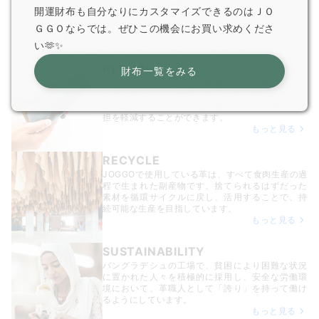
コンセプト
開運財布も自分なりにカスタマイズできるのはＪＯ
ＧＧＯならでは。ぜひこの機会にお買い求めくださ
環境・人に配慮し、次世代により良い地球をつなぐ商品を。ジ
い🫶✨
ョッゴのアイテムは、
そんな背景から生まれました。
REDUCE
財布一覧をみる
革は非常に耐久性の高い素材です。頻繁に物を買
い替えるよりも、愛着を持って長く使えるアイテ
ムを選ぶことで、無駄な生産を減らし環境への負
担を軽減することができます。
もっと見る
RECYCLE
JOGGOで使用している革は、すべて食肉生産の過
程で生まれた副産物です。捨てられるはずだった
素材を循環サイクルに戻し、活用することで、持
続可能な生産を目指しています。
もっと見る
SUSTAINABILITY
バングラデシュの工場で、貧困により困難な状況
に置かれた人々を積極的に採用し、安全な労働環
境において、革職人として「誇り」を持って働け
るようにしています。
もっと見る