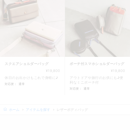
スクエアショルダーバッグ
ポーチ付スマホショルダーバッグ
¥19,800
¥19,800
休日のお出かけもこれで身軽に♪
アウトドアや旅行のお供にも♪便
利なミニポーチ付
対応便：
通常
対応便：
通常
商品カード。商品: スクエアショルダーバッグ, 価格: 19,80
商品カード。商品: ポーチ付スマ
ホーム
アイテムを探す
レザーボディバッグ