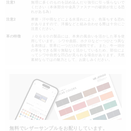
注意1
無理に多くのものを詰め込んだり強引に引っ張らないで
ください（本体部分や金具ファスナーの破損が生じる恐
れがある為）
注意2
摩擦・汗や雨などによる水濡れにより、色落ちする恐れ
がありますので、洋服などと組み合わせる際は十分にご
注意ください。
革の特徴
ＪＯＧＧＯの製品には、本来の風合いを活かした革を使
用しています。 シワや血筋、ホクロなど一つひとつ異な
る表情は、世界に一つだけの個性です。 また、牛一頭分
の革をできる限り無駄なく活かしているため、部位によ
ってシワや自然な凹凸が見られる場合があります。天然
素材ならではの魅力として、お楽しみください。
無料でレザーサンプルをお配りしています。