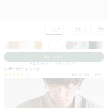
かぶせ を選択中
かぶせ
本体
外側ポ
未選択
未選択
未選択
限
限
限
‹
›
次へ（1/7）
色選びに迷ったら、配色のコツを見る
レザーボディバッグ
（42）
税込
¥17,050
（+送料）