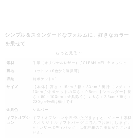
シンプル＆スタンダードなフォルムに、好きなカラー
を乗せて
もっと見る
素材
牛革（オリジナルレザー） / CLEAN MELL® メッシュ
裏地
コットン（9色から選択可）
収納
前ポケット×1
サイズ
【本体】高さ：15cm / 幅：30cm / 奥行（マチ）：
10cm / 外ポケットの深さ：9.5cm 【ショルダー】長
さ：50～100cm（金具除く） / 太さ：2.5cm / 重さ：
230g ※数値は概寸です
金具色
シルバー
ギフトオプシ
ギフトオプションを選択いただきますと、ジュート素材
ョン
のオリジナルギフトバッグに包んでお届けします。
※「レザーボディバッグ」は化粧箱のご用意がございま
せん。