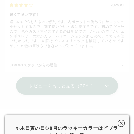
2025.8.1
軽くて良いです！
軽いのにPCも入るので便利です。内ポケットの代わりにサコッシュ
をセットするので、別で使いたいときは要注意です。初めてだった
ので、色をカスタマイズできるのは新鮮で嬉しかったのですが、エ
ンボスレザーの方がカラーバリエーションがあるので、そちらを使
いたかったです。今度はビジネスリュックも検討しているのです
が、中の色の冒険もできないので迷っています…。
JOGGOスタッフからの返信
レビューをもっと見る（30件）
オリジナルレザー
✨本日寅の日✨8月のラッキーカラーはビブラ