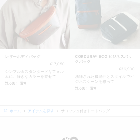
レザーボディバッグ
CORDURA® ECO ビジネスバッ
クパック
¥17,050
¥36,900
シンプル＆スタンダードなフォル
ムに、好きなカラーを乗せて
洗練された機能性とスタイルでビ
ジネスシーンを彩って
対応便：
通常
対応便：
通常
商品カード。商品: レザーボディバッグ, 価格: 17,050円,
商品カード。商品: CORDURA
ホーム
アイテムを探す
サコッシュ付きトートバッグ