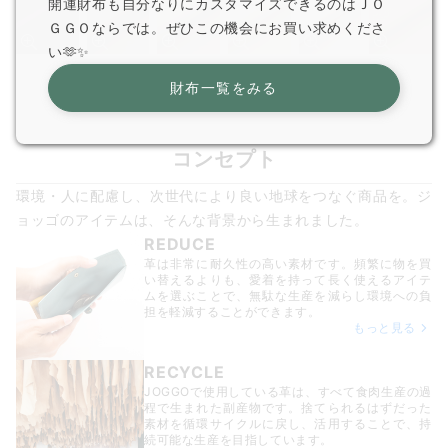
開運財布も自分なりにカスタマイズできるのはＪＯ
ＧＧＯならでは。ぜひこの機会にお買い求めくださ
い🫶✨
財布一覧をみる
コンセプト
環境・人に配慮し、次世代により良い地球をつなぐ商品を。ジ
ョッゴのアイテムは、
そんな背景から生まれました。
REDUCE
革は非常に耐久性の高い素材です。頻繁に物を買
い替えるよりも、愛着を持って長く使えるアイテ
ムを選ぶことで、無駄な生産を減らし環境への負
担を軽減することができます。
もっと見る
RECYCLE
JOGGOで使用している革は、すべて食肉生産の過
程で生まれた副産物です。捨てられるはずだった
素材を循環サイクルに戻し、活用することで、持
続可能な生産を目指しています。