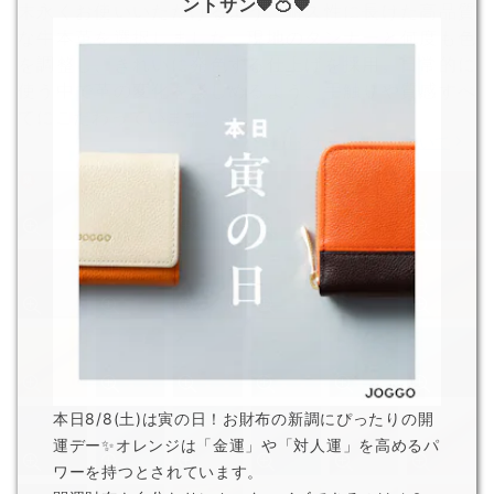
ントサン🧡🍊🧡
末永くお使いいただけるよう、耐久性に長けた高品質
な牛本革を選択しました。現地のタンナーと何度も色
を調整し、きれいに発色する仕上げを採用。日常的に
使う中で革の変化を楽しめるよう、手触りや質感すべ
てにこだわっています。
オリジナルレザーについて
限
限
限
本日8/8(土)は寅の日！お財布の新調にぴったりの開
運デー✨オレンジは「金運」や「対人運」を高めるパ
ワーを持つとされています。