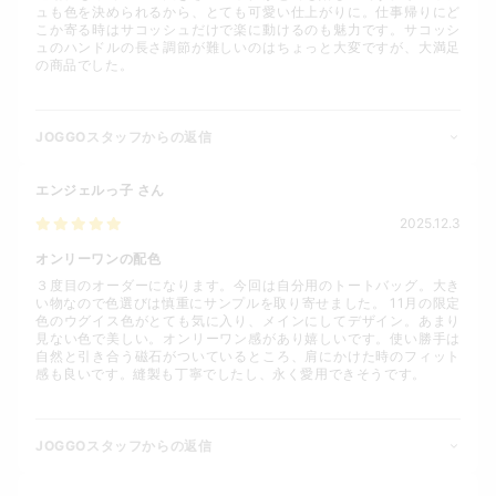
ュも色を決められるから、とても可愛い仕上がりに。仕事帰りにど
こか寄る時はサコッシュだけで楽に動けるのも魅力です。サコッシ
ュのハンドルの長さ調節が難しいのはちょっと大変ですが、大満足
の商品でした。
JOGGOスタッフからの返信
エンジェルっ子
さん
2025.12.3
オンリーワンの配色
３度目のオーダーになります。今回は自分用のトートバッグ。大き
い物なので色選びは慎重にサンプルを取り寄せました。 11月の限定
色のウグイス色がとても気に入り、メインにしてデザイン。あまり
見ない色で美しい。オンリーワン感があり嬉しいです。使い勝手は
自然と引き合う磁石がついているところ、肩にかけた時のフィット
感も良いです。縫製も丁寧でしたし、永く愛用できそうです。
JOGGOスタッフからの返信