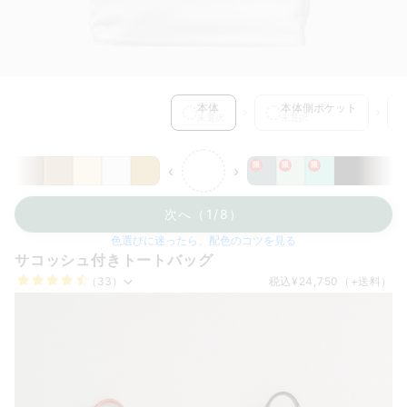
本体 を選択中
本体
本体側ポケット
未選択
未選択
限
限
限
‹
›
次へ（1/8）
色選びに迷ったら、配色のコツを見る
サコッシュ付きトートバッグ
（33）
税込
¥24,750
（+送料）