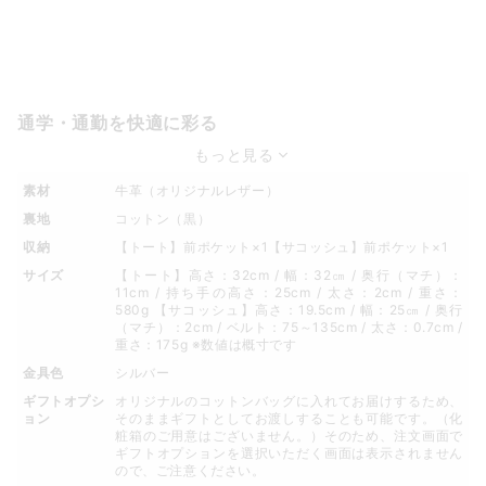
通学・通勤を快適に彩る
もっと見る
素材
牛革（オリジナルレザー）
裏地
コットン（黒）
収納
【トート】前ポケット×1【サコッシュ】前ポケット×1
サイズ
【トート】高さ：32cm / 幅：32㎝ / 奥行（マチ）：
11cm / 持ち手の高さ：25cm / 太さ：2cm / 重さ：
580g 【サコッシュ】高さ：19.5cm / 幅：25㎝ / 奥行
（マチ）：2cm / ベルト：75～135cm / 太さ：0.7cm /
重さ：175g ※数値は概寸です
金具色
シルバー
ギフトオプシ
オリジナルのコットンバッグに入れてお届けするため、
ョン
そのままギフトとしてお渡しすることも可能です。（化
粧箱のご用意はございません。）そのため、注文画面で
ギフトオプションを選択いただく画面は表示されません
ので、ご注意ください。