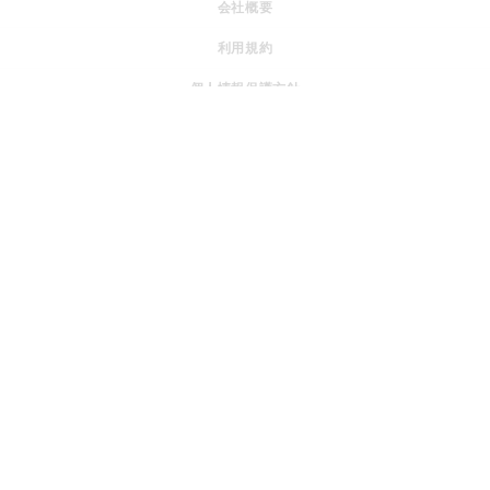
会社概要
利用規約
個人情報保護方針
特定商取引法に基づく表記
運営ポリシー
採用情報
© JOGGO.inc All rights reserved.
『SWITCH to HOPE』 社会の課題を、みんなの希望へ変えてい
＋
く。
私たちはボーダレス・グループです