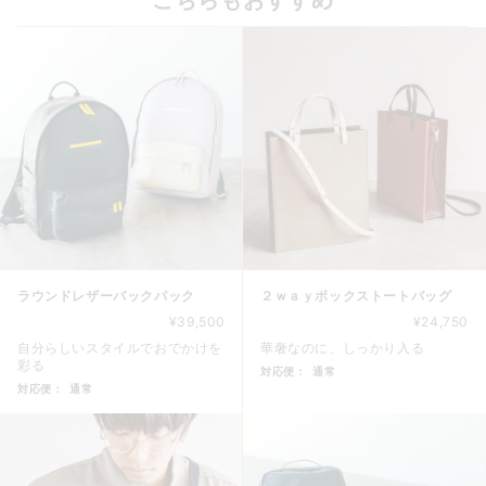
ラウンドレザーバックパック
２ｗａｙボックストートバッグ
¥39,500
¥24,750
自分らしいスタイルでおでかけを
華奢なのに、しっかり入る
彩る
対応便：
通常
対応便：
通常
商品カード。商品: ２ｗａｙボッ
商品カード。商品: ラウンドレザーバックパック, 価格: 39,5