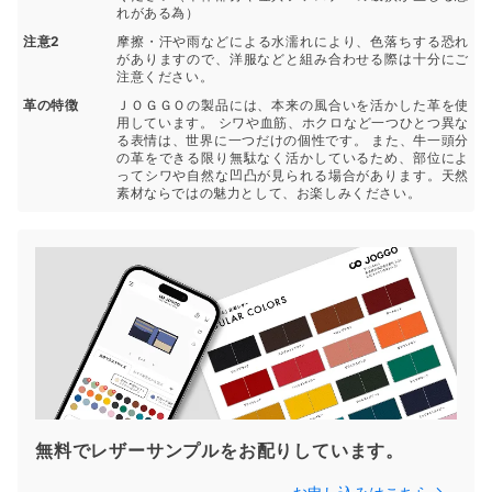
れがある為）
注意2
摩擦・汗や雨などによる水濡れにより、色落ちする恐れ
がありますので、洋服などと組み合わせる際は十分にご
注意ください。
革の特徴
ＪＯＧＧＯの製品には、本来の風合いを活かした革を使
用しています。 シワや血筋、ホクロなど一つひとつ異な
る表情は、世界に一つだけの個性です。 また、牛一頭分
の革をできる限り無駄なく活かしているため、部位によ
ってシワや自然な凹凸が見られる場合があります。天然
素材ならではの魅力として、お楽しみください。
無料でレザーサンプルをお配りしています。