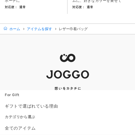
ポーチに
ムに、好きなカラーを乗せて
対応便：
通常
対応便：
通常
商品カード。商品: スマホショルダーバッグ, 価格: 16,500
商品カード。商品: レザーボディ
ホーム
アイテムを探す
レザー巾着バッグ
For Gift
ギフトで選ばれている理由
カテゴリから選ぶ
全てのアイテム