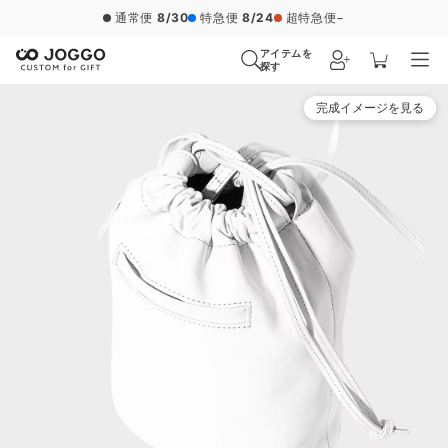
通常便
8/30
特急便
8/24
超特急便
−
アイテムを
探す
完成イメージを見る