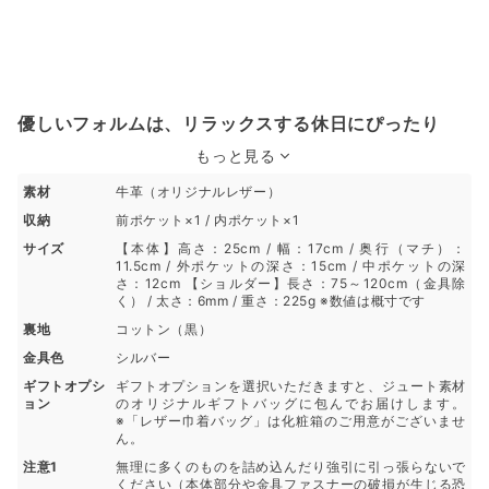
優しいフォルムは、リラックスする休日にぴったり
もっと見る
素材
牛革（オリジナルレザー）
収納
前ポケット×1 / 内ポケット×1
サイズ
【本体】高さ：25cm / 幅：17cm / 奥行（マチ）：
11.5cm / 外ポケットの深さ：15cm / 中ポケットの深
さ：12cm 【ショルダー】長さ：75～120cm（金具除
く） / 太さ：6mm / 重さ：225g ※数値は概寸です
裏地
コットン（黒）
金具色
シルバー
ギフトオプシ
ギフトオプションを選択いただきますと、ジュート素材
ョン
のオリジナルギフトバッグに包んでお届けします。
※「レザー巾着バッグ」は化粧箱のご用意がございませ
ん。
注意1
無理に多くのものを詰め込んだり強引に引っ張らないで
ください（本体部分や金具ファスナーの破損が生じる恐