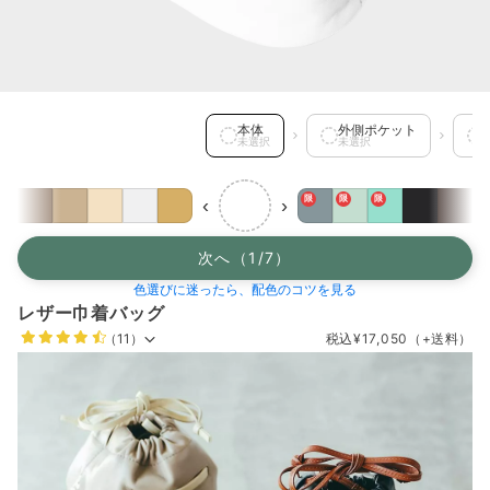
本体 を選択中
本体
外側ポケット
未選択
未選択
限
限
限
‹
›
次へ（1/7）
色選びに迷ったら、配色のコツを見る
レザー巾着バッグ
（11）
税込
¥17,050
（+送料）