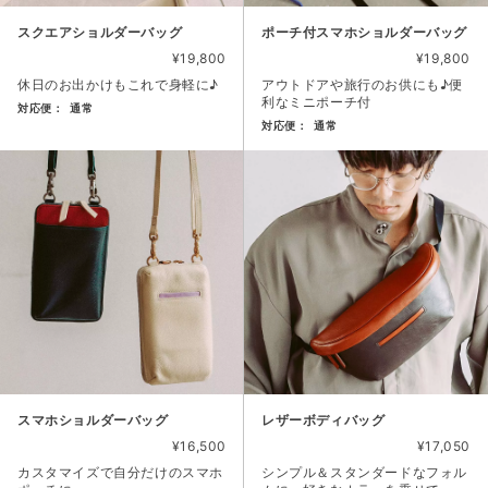
スクエアショルダーバッグ
ポーチ付スマホショルダーバッグ
¥19,800
¥19,800
休日のお出かけもこれで身軽に♪
アウトドアや旅行のお供にも♪便
利なミニポーチ付
対応便：
通常
対応便：
通常
商品カード。商品: スクエアショルダーバッグ, 価格: 19,80
商品カード。商品: ポーチ付スマ
スマホショルダーバッグ
レザーボディバッグ
¥16,500
¥17,050
カスタマイズで自分だけのスマホ
シンプル＆スタンダードなフォル