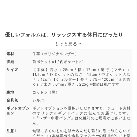
優しいフォルムは、リラックスする休日にぴったり
もっと見る
素材
牛革（オリジナルレザー）
収納
前ポケット×1 / 内ポケット×1
サイズ
【本体】高さ：25cm / 幅：17cm / 奥行（マチ）：
11.5cm / 外ポケットの深さ：15cm / 中ポケットの深
さ：12cm 【ショルダー】長さ：75～120cm（金具除
く） / 太さ：6mm / 重さ：225g ※数値は概寸です
裏地
コットン（黒）
金具色
シルバー
ギフトオプシ
ギフトオプションを選択いただきますと、ジュート素材
ョン
のオリジナルギフトバッグに包んでお届けします。
※「レザー巾着バッグ」は化粧箱のご用意がございませ
ん。
注意1
無理に多くのものを詰め込んだり強引に引っ張らないで
ください（本体部分や金具ファスナーの破損が生じる恐