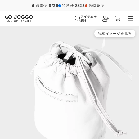
通常便
8/29
特急便
8/23
超特急便
−
アイテムを
探す
完成イメージを見る