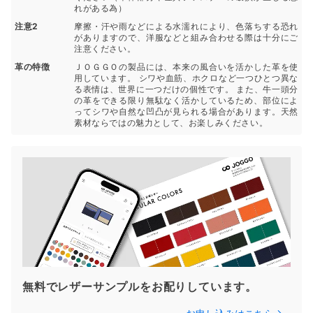
れがある為）
注意2
摩擦・汗や雨などによる水濡れにより、色落ちする恐れ
がありますので、洋服などと組み合わせる際は十分にご
注意ください。
革の特徴
ＪＯＧＧＯの製品には、本来の風合いを活かした革を使
用しています。 シワや血筋、ホクロなど一つひとつ異な
る表情は、世界に一つだけの個性です。 また、牛一頭分
の革をできる限り無駄なく活かしているため、部位によ
ってシワや自然な凹凸が見られる場合があります。天然
素材ならではの魅力として、お楽しみください。
無料でレザーサンプルをお配りしています。