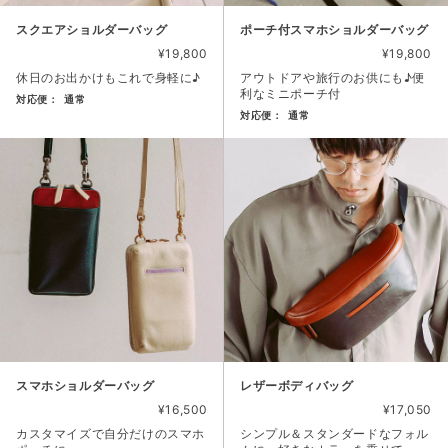
スクエアショルダーバッグ
ポーチ付スマホショルダーバッグ
¥19,800
¥19,800
休日のお出かけもこれで身軽に♪
アウトドアや旅行のお供にも♪便
利なミニポーチ付
対応便：
通常
対応便：
通常
商品カード。商品: スクエアショルダーバッグ, 価格: 19,80
商品カード。商品: ポーチ付スマ
スマホショルダーバッグ
レザーボディバッグ
¥16,500
¥17,050
カスタマイズで自分だけのスマホ
シンプル＆スタンダードなフォル