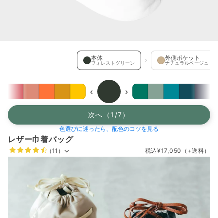
本体 を選択中
本体
外側ポケット
フォレストグリーン
ナチュラルベージュ
‹
›
次へ（1/7）
色選びに迷ったら、配色のコツを見る
レザー巾着バッグ
（11）
税込
¥17,050
（+送料）