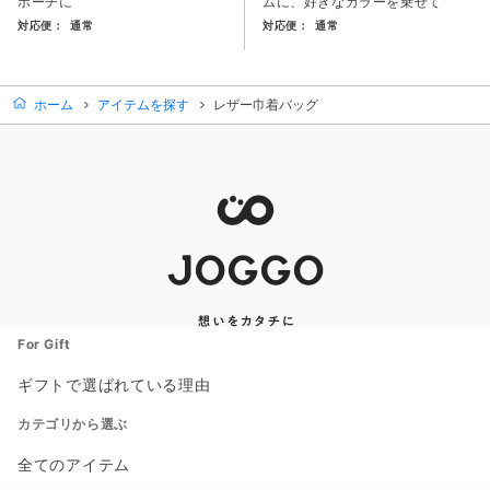
ポーチに
ムに、好きなカラーを乗せて
対応便：
通常
対応便：
通常
商品カード。商品: スマホショルダーバッグ, 価格: 16,500
商品カード。商品: レザーボディ
ホーム
アイテムを探す
レザー巾着バッグ
For Gift
ギフトで選ばれている理由
カテゴリから選ぶ
全てのアイテム