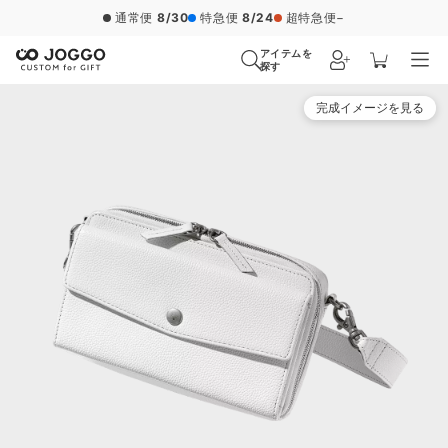
通常便
8/30
特急便
8/24
超特急便
−
アイテムを
探す
完成イメージを見る