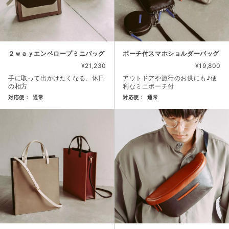
２ｗａｙエンベロープミニバッグ
ポーチ付スマホショルダーバッグ
¥21,230
¥19,800
手に取って出かけたくなる、休日
アウトドアや旅行のお供にも♪便
の相方
利なミニポーチ付
対応便：
通常
対応便：
通常
商品カード。商品: ２ｗａｙエンベロープミニバッグ, 価格: 21
商品カード。商品: ポーチ付スマ