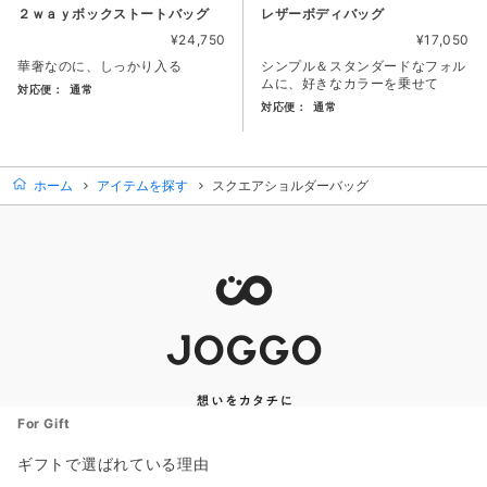
２ｗａｙボックストートバッグ
レザーボディバッグ
¥24,750
¥17,050
華奢なのに、しっかり入る
シンプル＆スタンダードなフォル
ムに、好きなカラーを乗せて
対応便：
通常
対応便：
通常
商品カード。商品: ２ｗａｙボックストートバッグ, 価格: 24,
商品カード。商品: レザーボディ
ホーム
アイテムを探す
スクエアショルダーバッグ
For Gift
ギフトで選ばれている理由