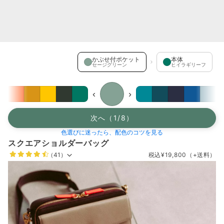
かぶせ付ポケット を選択中
かぶせ付ポケット
本体
セージグリーン
ヒイラギリーフ
‹
›
次へ（1/8）
色選びに迷ったら、配色のコツを見る
スクエアショルダーバッグ
（41）
税込
¥19,800
（+送料）