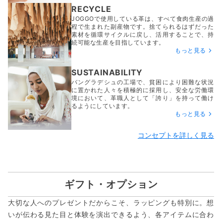
RECYCLE
JOGGOで使用している革は、すべて食肉生産の過
程で生まれた副産物です。捨てられるはずだった
素材を循環サイクルに戻し、活用することで、持
続可能な生産を目指しています。
もっと見る
SUSTAINABILITY
バングラデシュの工場で、貧困により困難な状況
に置かれた人々を積極的に採用し、安全な労働環
境において、革職人として「誇り」を持って働け
るようにしています。
もっと見る
コンセプトを詳しく見る
ギフト・オプション
大切な人へのプレゼントだからこそ、ラッピングも特別に。想
いが伝わる見た目と体験を演出できるよう、各アイテムに合わ