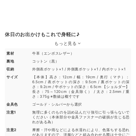
休日のお出かけもこれで身軽に♪
もっと見る
素材
牛革（エンボスレザー）
裏地
コットン（黒）
収納
外側表ポケット×1 / 外側裏ポケット×1 / 内ポケット×1
サイズ
【本体】高さ：12cm / 幅：19cm / 奥行（マチ）：
6.5cm / 表ポケットの深さ：9.5cm / 裏ポケットの深
さ：9.2cm / 中ポケットの深さ：6.5cm 【ショルダー】
長さ：75～120cm（金具除く） / 太さ：2.5mm / 重
さ：375g ※数値は概寸です
金具色
ゴールド・シルバーから選択
注意1
無理に多くのものを詰め込んだり強引に引っ張らないで
ください（本体部分や金具ファスナーの破損が生じる恐
れがある為）
注意2
摩擦・汗や雨などによる水濡れにより、色落ちする恐れ
がありますので、洋服などと組み合わせる際は十分にご