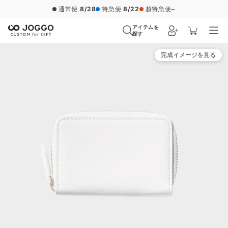
通常便
8/28
特急便
8/22
超特急便
−
アイテムを
探す
完成イメージを見る