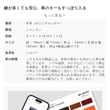
鍵が多くても安心、車のキーもすっぽり入る
もっと見る
素材
牛革（オリジナルレザー）
裏地
シャンタン
収納
キーフック×6 ポケットx2
サイズ
縦：78mm / 横112mm / 厚み：24mm / 見開き幅：
150mm / 重さ：80g ※数値は概寸です
金具色
シルバー
革の特徴
ＪＯＧＧＯの製品には、本来の風合いを活かした革を使
用しています。 シワや血筋、ホクロなど一つひとつ異な
る表情は、世界に一つだけの個性です。 また、牛一頭分
の革をできる限り無駄なく活かしているため、部位によ
ってシワや自然な凹凸が見られる場合があります。天然
素材ならではの魅力として、お楽しみください。