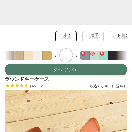
本体 を選択中
本体
引手
内側左
未選択
未選択
未選択
限
限
限
‹
›
次へ（1/6）
ラウンドキーケース
（45）
税込
¥8,140
（+送料）