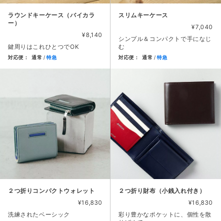
ラウンドキーケース（バイカラ
スリムキーケース
ー）
¥7,040
¥8,140
シンプル＆コンパクトで手になじ
鍵周りはこれひとつでOK
む
対応便：
通常
特急
対応便：
通常
特急
商品カード。商品: ラウンドキーケース（バイカラー）, 価格: 8
商品カード。商品: スリムキーケ
２つ折りコンパクトウォレット
２つ折り財布（小銭入れ付き）
¥16,830
¥16,830
洗練されたベーシック
彩り豊かなポケットに、個性を散