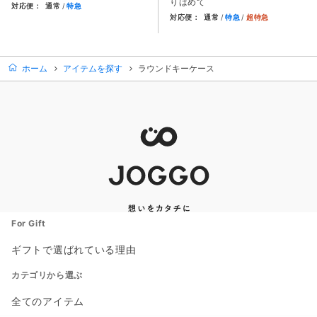
りばめて
対応便：
通常
特急
対応便：
通常
特急
超特急
商品カード。商品: ２つ折りコンパクトウォレット, 価格: 16,
商品カード。商品: ２つ折り財布
ホーム
アイテムを探す
ラウンドキーケース
For Gift
ギフトで選ばれている理由
カテゴリから選ぶ
全てのアイテム