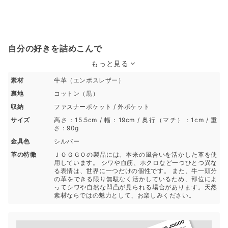
自分の好きを詰めこんで
もっと見る
素材
牛革（エンボスレザー）
裏地
コットン（黒）
収納
ファスナーポケット / 外ポケット
サイズ
高さ：15.5cm / 幅：19cm / 奥行（マチ）：1cm / 重
さ：90g
金具色
シルバー
革の特徴
ＪＯＧＧＯの製品には、本来の風合いを活かした革を使
用しています。 シワや血筋、ホクロなど一つひとつ異な
る表情は、世界に一つだけの個性です。 また、牛一頭分
の革をできる限り無駄なく活かしているため、部位によ
ってシワや自然な凹凸が見られる場合があります。天然
素材ならではの魅力として、お楽しみください。