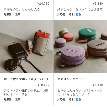
¥24,750
¥5,280
華奢なのに、しっかり入る
好きなカラーをバッグに忍ばせて
対応便：
通常
対応便：
通常
特急
商品カード。商品: ２ｗａｙボックストートバッグ, 価格: 24,
商品カード。商品: フラットレザ
ポーチ付スマホショルダーバッグ
マカロンミニポーチ
¥19,800
¥4,620
アウトドアや旅行のお供にも♪便
もう少し入れたい、が叶うバッグ
利なミニポーチ付
につけられるミニポーチ
対応便：
通常
対応便：
通常
特急