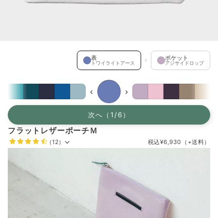
表 を選択中
表
ポケット
トワイライトアース
アジサイドロップ
‹
›
次へ（1/6）
フラットレザーポーチＭ
（12）
税込
¥6,930
（+送料）