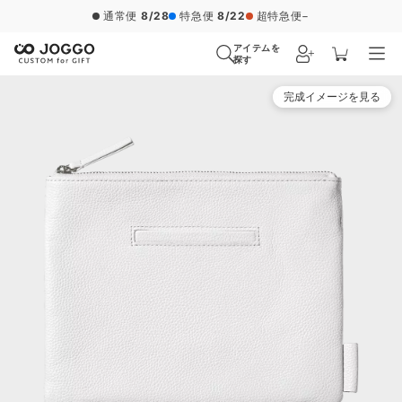
通常便
8/28
特急便
8/22
超特急便
−
アイテムを
探す
完成イメージを見る