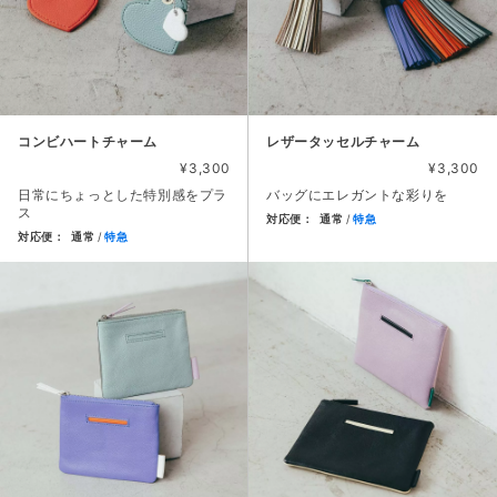
コンビハートチャーム
レザータッセルチャーム
¥3,300
¥3,300
日常にちょっとした特別感をプラ
バッグにエレガントな彩りを
ス
対応便：
通常
特急
対応便：
通常
特急
商品カード。商品: レザータッセ
商品カード。商品: コンビハートチャーム, 価格: 3,300円,