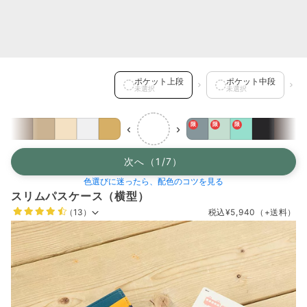
ポケット上段 を選択中
ポケット上段
ポケット中段
未選択
未選択
限
限
限
‹
›
次へ（1/7）
色選びに迷ったら、配色のコツを見る
スリムパスケース（横型）
（13）
税込
¥5,940
（+送料）