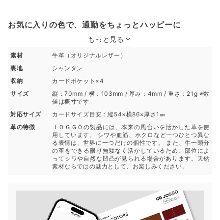
お気に入りの色で、通勤をちょっとハッピーに
もっと見る
素材
牛革（オリジナルレザー）
裏地
シャンタン
収納
カードポケット×4
サイズ
縦：70mm / 横：103mm / 厚み：4mm / 重さ：21g ※数
値は概寸です
対応サイズ
カードサイズ目安：縦54×横86×厚さ1㎜
革の特徴
ＪＯＧＧＯの製品には、本来の風合いを活かした革を使
用しています。 シワや血筋、ホクロなど一つひとつ異な
る表情は、世界に一つだけの個性です。 また、牛一頭分
の革をできる限り無駄なく活かしているため、部位によ
ってシワや自然な凹凸が見られる場合があります。天然
素材ならではの魅力として、お楽しみください。