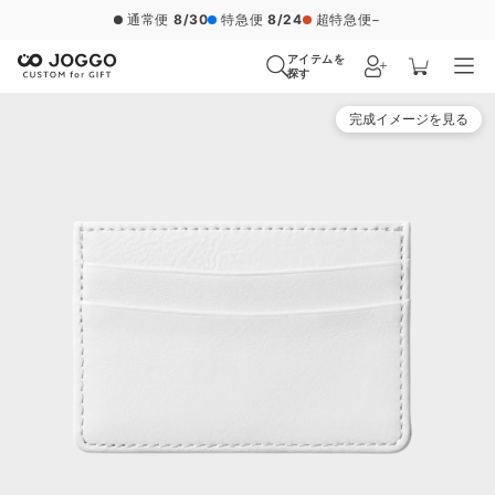
通常便
8/30
特急便
8/24
超特急便
−
アイテムを
探す
完成イメージを見る