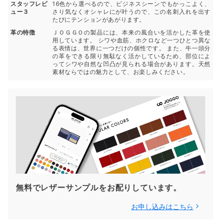
スタッフレビ
16色から選べるので、ビジネスシーンでもかっこよく、
ュー３
さり気なくオシャレにが叶うので、この名刺入れを出す
たびにテンションがあがります。
革の特徴
ＪＯＧＧＯの製品には、本来の風合いを活かした革を使
用しています。 シワや血筋、ホクロなど一つひとつ異な
る表情は、世界に一つだけの個性です。 また、牛一頭分
の革をできる限り無駄なく活かしているため、部位によ
ってシワや自然な凹凸が見られる場合があります。天然
素材ならではの魅力として、お楽しみください。
無料でレザーサンプルをお配りしています。
お申し込みはこちら