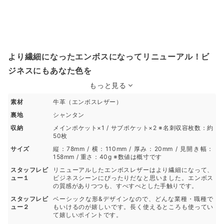
より繊細になったエンボスになってリニューアル！ビ
ジネスにもあなた色を
もっと見る
素材
牛革（エンボスレザー）
裏地
シャンタン
収納
メインポケット×1 / サブポケット×2 ※名刺収容枚数：約
50枚
サイズ
縦：78mm / 横：110mm / 厚み：20mm / 見開き幅：
158mm / 重さ：40g ※数値は概寸です
スタッフレビ
リニューアルしたエンボスレザーはより繊細になって、
ュー１
ビジネスシーンにぴったりだなと思いました。エンボス
の質感がありつつも、すべすべとした手触りです。
スタッフレビ
ベーシックな形&デザインなので、どんな業種・職種で
ュー２
もいけるのが嬉しいです。長く使えるところも使ってい
て嬉しいポイントです。