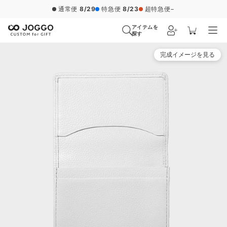
通常便
8/29
特急便
8/23
超特急便
−
アイテムを
探す
完成イメージを見る