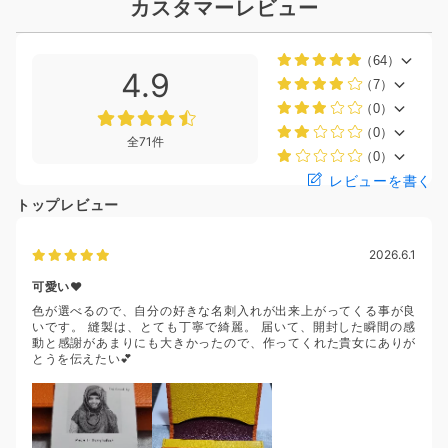
カスタマーレビュー
（64）
4.9
（7）
（0）
（0）
全71件
（0）
レビューを書く
トップレビュー
2026.6.1
可愛い❤️
色が選べるので、自分の好きな名刺入れが出来上がってくる事が良
いです。 縫製は、とても丁寧で綺麗。 届いて、開封した瞬間の感
動と感謝があまりにも大きかったので、作ってくれた貴女にありが
とうを伝えたい💕