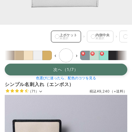
上ポケット を選択中
上ポケット
内側中央
下
未選択
未選択
未
限
限
限
‹
›
次へ（1/7）
色選びに迷ったら、配色のコツを見る
シンプル名刺入れ（エンボス）
（71）
税込
¥9,240
（+送料）