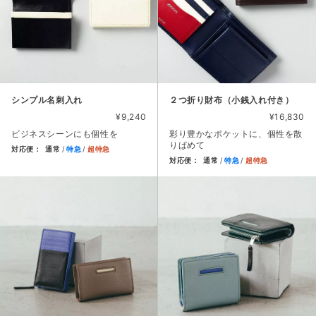
シンプル名刺入れ
２つ折り財布（小銭入れ付き）
¥9,240
¥16,830
ビジネスシーンにも個性を
彩り豊かなポケットに、個性を散
りばめて
対応便：
通常
特急
超特急
対応便：
通常
特急
超特急
商品カード。商品: シンプル名刺入れ, 価格: 9,240円, ビ
商品カード。商品: ２つ折り財布