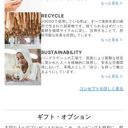
もっと見る
RECYCLE
JOGGOで使用している革は、すべて食肉生産の過
程で生まれた副産物です。捨てられるはずだった
素材を循環サイクルに戻し、活用することで、持
続可能な生産を目指しています。
もっと見る
SUSTAINABILITY
バングラデシュの工場で、貧困により困難な状況
に置かれた人々を積極的に採用し、安全な労働環
境において、革職人として「誇り」を持って働け
るようにしています。
もっと見る
コンセプトを詳しく見る
ギフト・オプション
大切な人へのプレゼントだからこそ、ラッピングも特別に。想