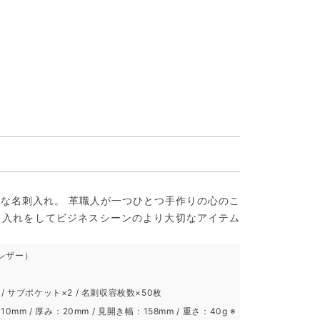
な名刺入れ。 革職人が一つひとつ手作りの心のこ
名入れをしてビジネスシーンのより大切なアイテム
レザー）
/ サブポケット×2 / 名刺収容枚数×50枚
10mm / 厚み：20mm / 見開き幅：158mm / 重さ：40g ※