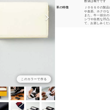
数値は概寸です
革の特徴
ＪＯＧＧＯの製品
や血筋、ホクロな
また、牛一頭分の
シワや自然な凹凸
て、お楽しみくだ
このカラーで作る