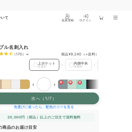
ついて
会員登録
ログイン
プル名刺入れ
（170）
税込
¥9,240
（+送料）
ケット を選択中
上ポケット
内側中央
下ポケット
未選択
未選択
未選択
限
限
限
‹
›
次へ（1/7）
色選びに迷ったら、配色のコツを見る
20,000円（税込）以上のご注文で送料無料
の商品のお届け目安