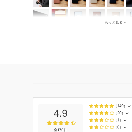
もっと見る
（149）
4.9
（20）
（1）
（0）
全170件