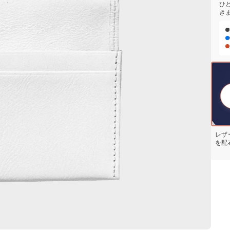
ひ
き
レザ
を配