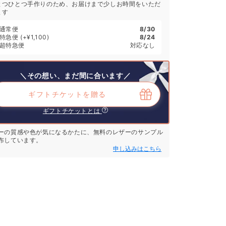
とつひとつ手作りのため、お届けまで少しお時間をいただ
ます
通常便
8/30
特急便
(+¥1,100)
8/24
超特急便
対応なし
＼その想い、まだ間に合います／
ギフトチケットを贈る
ギフトチケットとは
ーの質感や色が気になるかたに、無料のレザーのサンプル
布しています。
申し込みはこちら