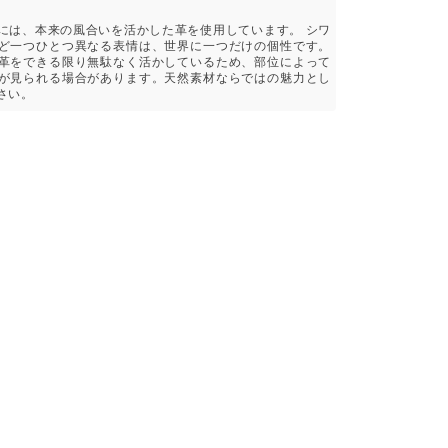
には、本来の風合いを活かした革を使用しています。 シワ
ど一つひとつ異なる表情は、世界に一つだけの個性です。
革をできる限り無駄なく活かしているため、部位によって
が見られる場合があります。天然素材ならではの魅力とし
さい。