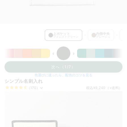
上ポケット を選択中
上ポケット
内側中央
フォレストグリーン
グレージュ
‹
›
次へ（1/7）
色選びに迷ったら、配色のコツを見る
シンプル名刺入れ
（170）
税込
¥9,240
（+送料）