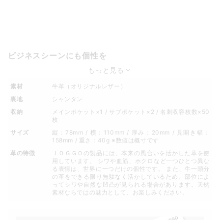
ビジネスシーンにも個性を
もっと見る
素材
牛革（オリジナルレザー）
裏地
シャンタン
収納
メインポケット×1 / サブポケット×2 / 名刺収容枚数×50
枚
サイズ
縦：78mm / 横：110mm / 厚み：20mm / 見開き幅：
158mm / 重さ：40g ※数値は概寸です
革の特徴
ＪＯＧＧＯの製品には、本来の風合いを活かした革を使
用しています。 シワや血筋、ホクロなど一つひとつ異な
る表情は、世界に一つだけの個性です。 また、牛一頭分
の革をできる限り無駄なく活かしているため、部位によ
ってシワや自然な凹凸が見られる場合があります。天然
素材ならではの魅力として、お楽しみください。