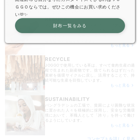
環境・人に配慮し、次世代により良い地球をつなぐ商品を。ジ
ＧＧＯならでは。ぜひこの機会にお買い求めくださ
ョッゴのアイテムは、
そんな背景から生まれました。
い🫶✨
REDUCE
財布一覧をみる
革は非常に耐久性の高い素材です。頻繁に物を買
い替えるよりも、愛着を持って長く使えるアイテ
ムを選ぶことで、無駄な生産を減らし環境への負
担を軽減することができます。
もっと見る
RECYCLE
JOGGOで使用している革は、すべて食肉生産の過
程で生まれた副産物です。捨てられるはずだった
素材を循環サイクルに戻し、活用することで、持
続可能な生産を目指しています。
もっと見る
SUSTAINABILITY
バングラデシュの工場で、貧困により困難な状況
に置かれた人々を積極的に採用し、安全な労働環
境において、革職人として「誇り」を持って働け
るようにしています。
もっと見る
コンセプトを詳しく見る