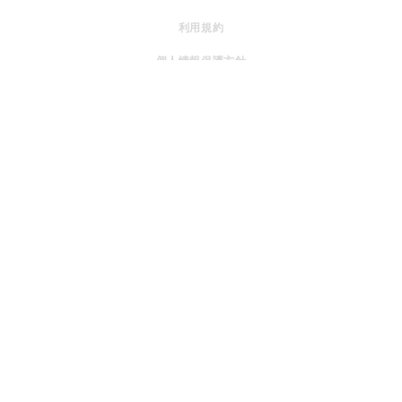
利用規約
個人情報保護方針
特定商取引法に基づく表記
運営ポリシー
採用情報
© JOGGO.inc All rights reserved.
『SWITCH to HOPE』 社会の課題を、みんなの希望へ変えてい
＋
く。
私たちはボーダレス・グループです