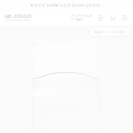
通常便
8/29
特急便
8/23
超特急便
−
アイテムを
探す
完成イメージを見る