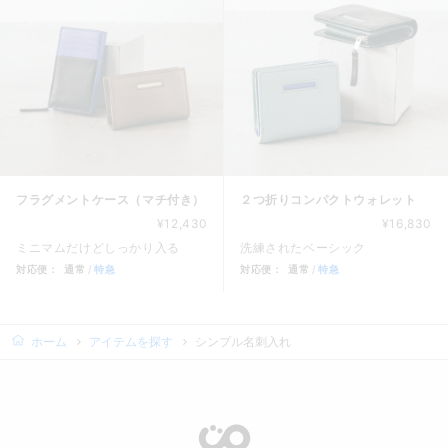
フラグメントケース（マチ付き）
２つ折りコンパクトウォレット
¥12,430
¥16,830
ミニマムだけどしっかり入る
洗練されたベーシック
対応便：
通常
特急
対応便：
通常
特急
商品カード。商品: フラグメントケース（マチ付き）, 価格: 12
商品カード。商品: ２つ折りコン
ホーム
アイテムを探す
シンプル名刺入れ