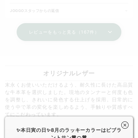
JOGGOスタッフからの返信
レビューをもっと見る（167件）
オリジナルレザー
末永くお使いいただけるよう、耐久性に長けた高品質
な牛本革を選択しました。現地のタンナーと何度も色
を調整し、きれいに発色する仕上げを採用。日常的に
使う中で革の変化を楽しめるよう、手触りや質感すべ
てにこだわっています。
オリジナルレザーについて
✨本日寅の日✨8月のラッキーカラーはビブラ
限
限
限
ントサン🧡🍊🧡