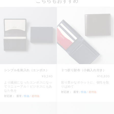
こちらもおすすめ
シンプル名刺入れ（エンボス）
２つ折り財布（小銭入れ付き）
¥9,240
¥16,830
より繊細になったエンボスになっ
彩り豊かなポケットに、個性を散
てリニューアル！ビジネスにもあ
りばめて
なた色を
対応便：
通常
特急
超特急
対応便：
通常
特急
超特急
商品カード。商品: ２つ折り財布
商品カード。商品: シンプル名刺入れ（エンボス）, 価格: 9