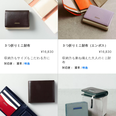
３つ折りミニ財布
３つ折りミニ財布（エンボス）
¥16,830
¥16,830
収納力もサイズもこだわる方に
収納力も兼ね備えた大人のミニ財
布
対応便：
通常
特急
対応便：
通常
特急
商品カード。商品: ３つ折りミニ財布, 価格: 16,830円, 
商品カード。商品: ３つ折りミニ