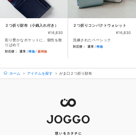
２つ折り財布（小銭入れ付き）
２つ折りコンパクトウォレット
¥16,830
¥16,830
彩り豊かなポケットに、個性を散
洗練されたベーシック
りばめて
対応便：
通常
特急
対応便：
通常
特急
超特急
商品カード。商品: ２つ折りコン
商品カード。商品: ２つ折り財布（小銭入れ付き）, 価格: 16
ホーム
アイテムを探す
がま口２つ折り財布