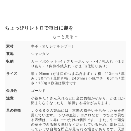
ちょっぴりレトロで毎日に趣を
もっと見る
素材
牛革（オリジナルレザー）
裏地
シャンタン
収納
カードポケット×4 / フリーポケット×4 / 札入れ（仕切
りあり） / 内側小銭入れ（がま口/仕切りあり）
サイズ
縦：95mm（がま口のつまみ含まず） / 横：110mm / 厚
み：30mm / 見開き幅：246mm / 小銭マチ：65mm / 重
さ：139g ※数値は概寸です
金具色
ゴールド
注意
小銭をたくさん入れると口金に負担がかかり、がま口が
閉まらなくなったり、破損する場合があります。
革の特徴
ＪＯＧＧＯの製品には、本来の風合いを活かした革を使
用しています。 シワや血筋、ホクロなど一つひとつ異な
る表情は、世界に一つだけの個性です。 また、牛一頭分
の革をできる限り無駄なく活かしているため、部位によ
ってシワや自然な凹凸が見られる場合があります。天然