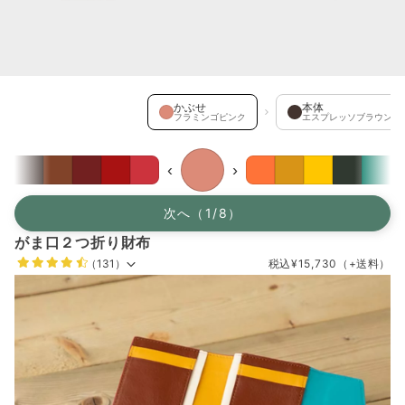
かぶせ を選択中
かぶせ
本体
フラミンゴピンク
エスプレッソブラウン
‹
›
次へ（1/8）
がま口２つ折り財布
（131）
税込
¥15,730
（+送料）