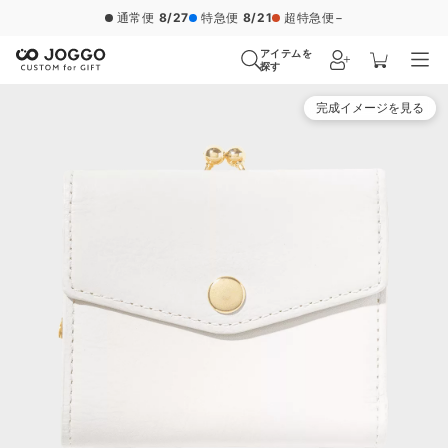
通常便
8/27
特急便
8/21
超特急便
−
アイテムを
探す
完成イメージを見る