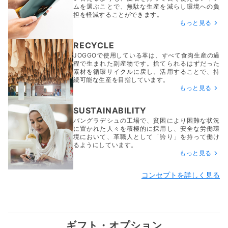
ムを選ぶことで、無駄な生産を減らし環境への負
担を軽減することができます。
もっと見る
RECYCLE
JOGGOで使用している革は、すべて食肉生産の過
程で生まれた副産物です。捨てられるはずだった
素材を循環サイクルに戻し、活用することで、持
続可能な生産を目指しています。
もっと見る
SUSTAINABILITY
バングラデシュの工場で、貧困により困難な状況
に置かれた人々を積極的に採用し、安全な労働環
境において、革職人として「誇り」を持って働け
るようにしています。
もっと見る
コンセプトを詳しく見る
ギフト・オプション