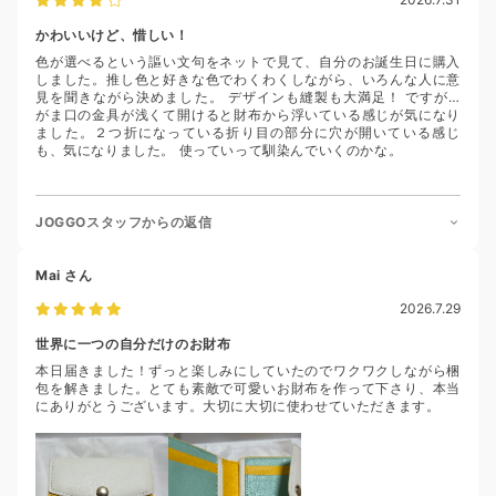
かわいいけど、惜しい！
色が選べるという謳い文句をネットで見て、自分のお誕生日に購入
しました。推し色と好きな色でわくわくしながら、いろんな人に意
見を聞きながら決めました。 デザインも縫製も大満足！ ですが…
がま口の金具が浅くて開けると財布から浮いている感じが気になり
ました。２つ折になっている折り目の部分に穴が開いている感じ
も、気になりました。 使っていって馴染んでいくのかな。
JOGGOスタッフからの返信
Mai
さん
2026.7.29
世界に一つの自分だけのお財布
本日届きました！ずっと楽しみにしていたのでワクワクしながら梱
包を解きました。とても素敵で可愛いお財布を作って下さり、本当
にありがとうございます。大切に大切に使わせていただきます。