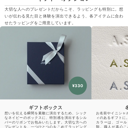
大切な人へのプレゼントだからこそ、ラッピングも特別に。想
いが伝わる見た目と体験を演出できるよう、各アイテムに合わ
せたラッピングをご用意しています。
¥330
ギフトボックス
想いを伝える瞬間を素敵に演出するため、シック
お名前やイニシャ
なネイビーのボックスに、特別感を演出するシル
ィのあるギフトに
バーのリボンでお包みいたします。大切な方への
カラーは、ゴール
プレゼントを、一つひとつ心をこめてラッピング
類。職人が真心こ