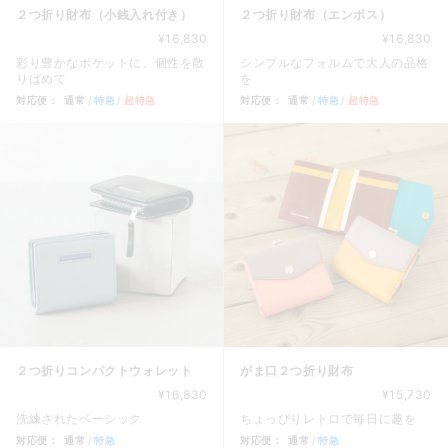
２つ折り財布（小銭入れ付き）
２つ折り財布（エンボス）
¥16,830
¥16,830
彩り豊かなポケットに、個性を散
シンプルなフォルムで大人の品格
りばめて
を
対応便：
通常
特急
超特急
対応便：
通常
特急
超特急
商品カード。商品: ２つ折り財布（小銭入れ付き）, 価格: 16
商品カード。商品: ２つ折り財布
２つ折りコンパクトウォレット
がま口２つ折り財布
¥16,830
¥15,730
洗練されたベーシック
ちょっぴりレトロで毎日に趣を
対応便：
通常
特急
対応便：
通常
特急