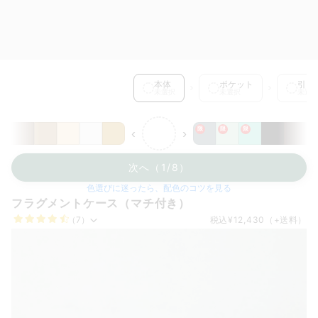
本体 を選択中
本体
ポケット
引き
未選択
未選択
未選
限
限
限
‹
›
次へ（1/8）
色選びに迷ったら、配色のコツを見る
フラグメントケース（マチ付き）
（7）
税込
¥12,430
（+送料）