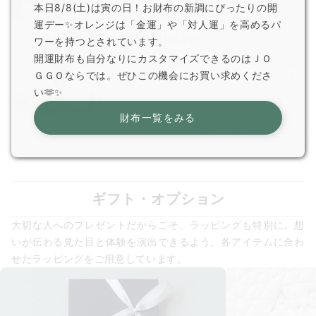
本日8/8(土)は寅の日！お財布の新調にぴったりの開
もっと見る
運デー✨オレンジは「金運」や「対人運」を高めるパ
SUSTAINABILITY
ワーを持つとされています。
バングラデシュの工場で、貧困により困難な状況
開運財布も自分なりにカスタマイズできるのはＪＯ
に置かれた人々を積極的に採用し、安全な労働環
ＧＧＯならでは。ぜひこの機会にお買い求めくださ
境において、革職人として「誇り」を持って働け
るようにしています。
い🫶✨
もっと見る
財布一覧をみる
コンセプトを詳しく見る
ギフト・オプション
大切な人へのプレゼントだからこそ、ラッピングも特別に。想
いが伝わる見た目と体験を演出できるよう、各アイテムに合わ
せたラッピングをご用意しています。