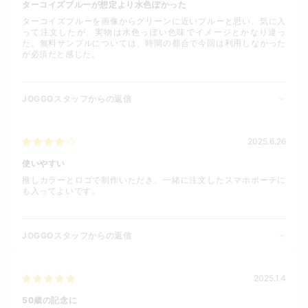
ターコイズブルーが想定より水色ぽかった
ターコイズブルーを画像からグリーンに近いブルーと思い、気に入
って注文したが、実物は水色っぽい色味でイメージとかなり違っ
た。無料サンプルについては、時間の都合で今回は利用しなかった
が必須だと感じた。
JOGGOスタッフからの返信
2025.6.26
使いやすい
推しカラーとロゴで制作いただき、一緒に注文したスマホポーチに
も入ってよいです。
JOGGOスタッフからの返信
2025.1.4
50歳の記念に