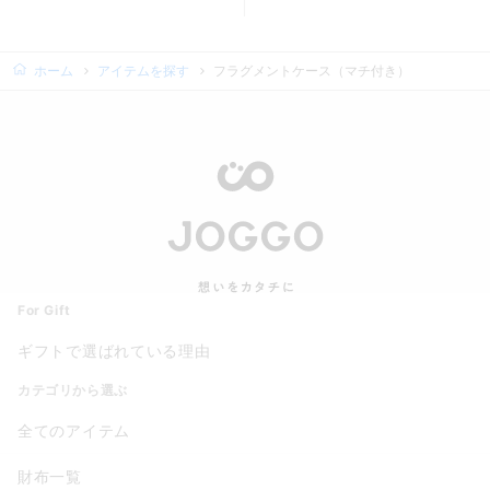
商品カード。商品: ２つ折りコンパクトウォレット, 価格: 16,
商品カード。商品: がま口２つ折
ホーム
アイテムを探す
フラグメントケース（マチ付き）
For Gift
ギフトで選ばれている理由
カテゴリから選ぶ
全てのアイテム
財布一覧