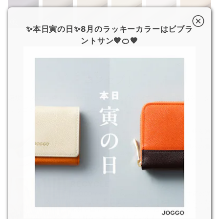
✨本日寅の日✨8月のラッキーカラーはビブラ
ントサン🧡🍊🧡
コンセプト
環境・人に配慮し、次世代により良い地球をつなぐ商品を。ジ
ョッゴのアイテムは、
そんな背景から生まれました。
REDUCE
革は非常に耐久性の高い素材です。頻繁に物を買
い替えるよりも、愛着を持って長く使えるアイテ
ムを選ぶことで、無駄な生産を減らし環境への負
担を軽減することができます。
もっと見る
RECYCLE
JOGGOで使用している革は、すべて食肉生産の過
程で生まれた副産物です。捨てられるはずだった
素材を循環サイクルに戻し、活用することで、持
続可能な生産を目指しています。