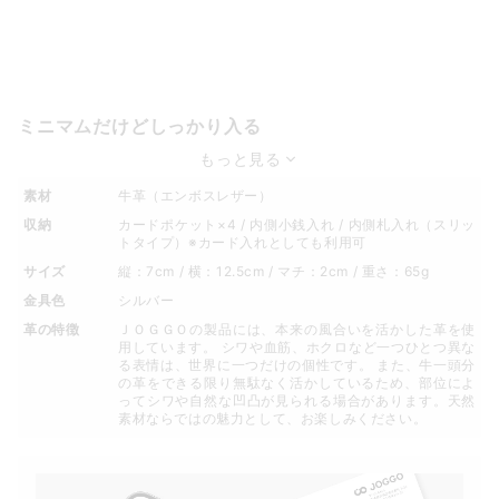
ミニマムだけどしっかり入る
もっと見る
素材
牛革（エンボスレザー）
収納
カードポケット×4 / 内側小銭入れ / 内側札入れ（スリッ
トタイプ）※カード入れとしても利用可
サイズ
縦：7cm / 横：12.5cm / マチ：2cm / 重さ：65g
金具色
シルバー
革の特徴
ＪＯＧＧＯの製品には、本来の風合いを活かした革を使
用しています。 シワや血筋、ホクロなど一つひとつ異な
る表情は、世界に一つだけの個性です。 また、牛一頭分
の革をできる限り無駄なく活かしているため、部位によ
ってシワや自然な凹凸が見られる場合があります。天然
素材ならではの魅力として、お楽しみください。