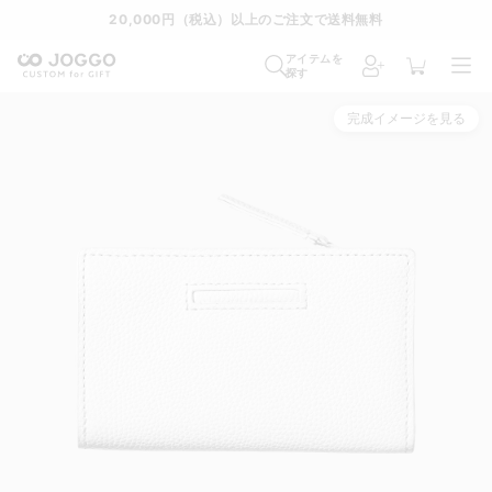
通常便
8/28
特急便
8/22
超特急便
−
アイテムを
探す
完成イメージを見る