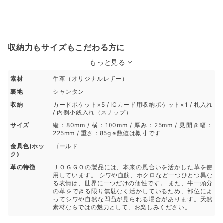
収納力もサイズもこだわる方に
もっと見る
素材
牛革（オリジナルレザー）
裏地
シャンタン
収納
カードポケット×5 / ICカード用収納ポケット×1 / 札入れ
/ 内側小銭入れ（スナップ）
サイズ
縦：80mm / 横：100mm / 厚み：25mm / 見開き幅：
225mm / 重さ：85g ※数値は概寸です
金具色(ホッ
ゴールド
ク)
革の特徴
ＪＯＧＧＯの製品には、本来の風合いを活かした革を使
用しています。 シワや血筋、ホクロなど一つひとつ異な
る表情は、世界に一つだけの個性です。 また、牛一頭分
の革をできる限り無駄なく活かしているため、部位によ
ってシワや自然な凹凸が見られる場合があります。天然
素材ならではの魅力として、お楽しみください。