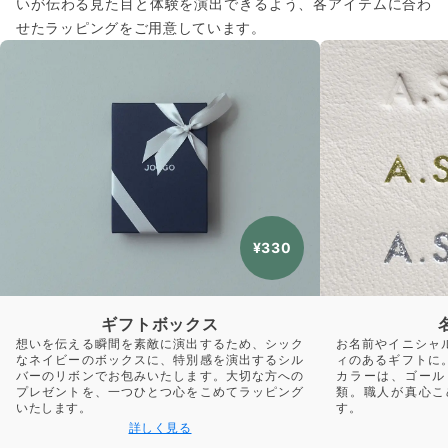
いが伝わる見た目と体験を演出できるよう、各アイテムに合わ
せたラッピングをご用意しています。
¥330
ギフトボックス
想いを伝える瞬間を素敵に演出するため、シック
お名前やイニシャ
なネイビーのボックスに、特別感を演出するシル
ィのあるギフトに
バーのリボンでお包みいたします。大切な方への
カラーは、ゴール
プレゼントを、一つひとつ心をこめてラッピング
類。職人が真心こ
いたします。
す。
詳しく見る