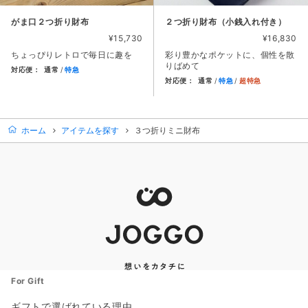
がま口２つ折り財布
２つ折り財布（小銭入れ付き）
¥15,730
¥16,830
ちょっぴりレトロで毎日に趣を
彩り豊かなポケットに、個性を散
りばめて
対応便：
通常
特急
対応便：
通常
特急
超特急
商品カード。商品: がま口２つ折り財布, 価格: 15,730円,
商品カード。商品: ２つ折り財布
ホーム
アイテムを探す
３つ折りミニ財布
For Gift
ギフトで選ばれている理由