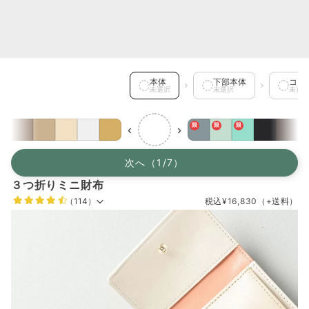
本体 を選択中
本体
下部本体
コイ
未選択
未選択
未選
限
限
限
‹
›
次へ（1/7）
３つ折りミニ財布
（114）
税込
¥16,830
（+送料）