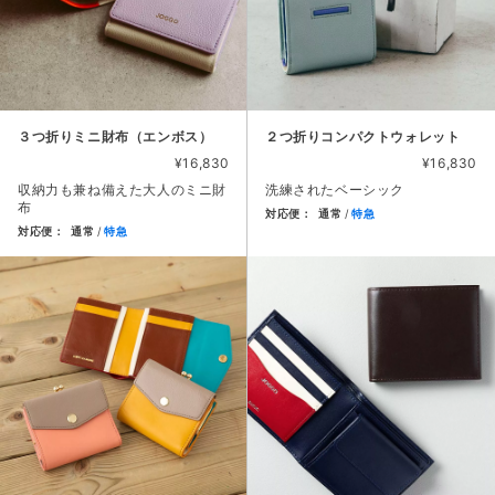
３つ折りミニ財布（エンボス）
２つ折りコンパクトウォレット
¥16,830
¥16,830
収納力も兼ね備えた大人のミニ財
洗練されたベーシック
布
対応便：
通常
特急
対応便：
通常
特急
商品カード。商品: ２つ折りコン
商品カード。商品: ３つ折りミニ財布（エンボス）, 価格: 16,