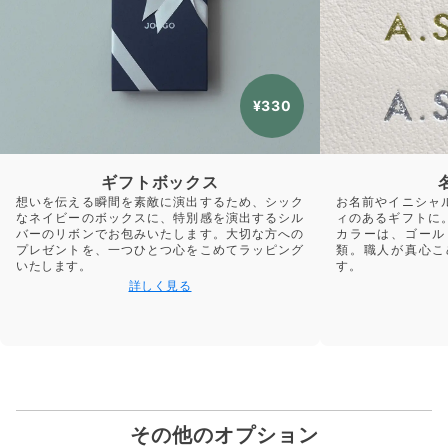
¥330
ギフトボックス
想いを伝える瞬間を素敵に演出するため、シック
お名前やイニシャ
なネイビーのボックスに、特別感を演出するシル
ィのあるギフトに
バーのリボンでお包みいたします。大切な方への
カラーは、ゴール
プレゼントを、一つひとつ心をこめてラッピング
類。職人が真心こ
いたします。
す。
詳しく見る
その他のオプション