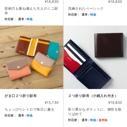
¥16,830
¥16,830
収納力も兼ね備えた大人のミニ財
洗練されたベーシック
布
対応便：
通常
特急
対応便：
通常
特急
商品カード。商品: ２つ折りコン
商品カード。商品: ３つ折りミニ財布（エンボス）, 価格: 16,
がま口２つ折り財布
２つ折り財布（小銭入れ付き）
¥15,730
¥16,830
ちょっぴりレトロで毎日に趣を
彩り豊かなポケットに、個性を散
りばめて
対応便：
通常
特急
対応便：
通常
特急
超特急
商品カード。商品: がま口２つ折り財布, 価格: 15,730円,