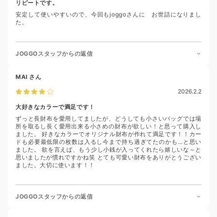
リピートです。
安定して使いやすいので、今回もjoggoさんに お世話になりまし
た。
JOGGOスタッフからの返信
MAI
さん
2026.2.2
大好きなカラーで満足です！
ずっと長財布を愛用してましたが、どうしても小さいバッグでは場
所を取るし長く愛用出来る小さめの財布が欲しい！と思って購入し
ました。 好きなカラーでオリジナル財布が作れて満足です！！カー
ドも必要最低限の枚数は入るし今まで持ち過ぎてたのかも…と思い
ました。 欲を言えば、もう少し小銭が入ってくれたら嬉しいな～と
思いましたが慣れですかね笑 とても可愛い財布をありがとうござい
ました。大切に使います！！
JOGGOスタッフからの返信