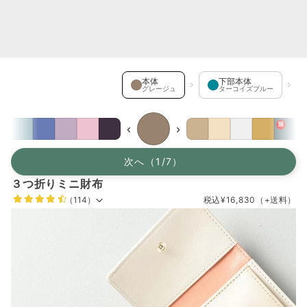
本体 を選択中
本体
下部本体
グレージュ
ターコイズブルー
限
限
‹
›
次へ（1/7）
３つ折りミニ財布
（114）
税込
¥16,830
（+送料）