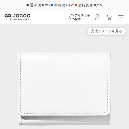
通常便
8/27
特急便
8/21
超特急便
8/15
アイテムを
探す
完成イメージを見る