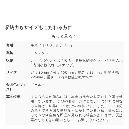
収納力もサイズもこだわる方に
もっと見る
素材
牛革（オリジナルレザー）
裏地
シャンタン
収納
カードポケット×5 / ICカード用収納ポケット×1 / 札入れ
/ 内側小銭入れ（スナップ）
サイズ
縦：80mm / 横：100mm / 厚み：25mm / 見開き幅：
225mm / 重さ：85g ※数値は概寸です
金具色(ホッ
ゴールド
ク)
革の特徴
ＪＯＧＧＯの製品には、本来の風合いを活かした革を使
用しています。 シワや血筋、ホクロなど一つひとつ異な
る表情は、世界に一つだけの個性です。 また、牛一頭分
の革をできる限り無駄なく活かしているため、部位によ
ってシワや自然な凹凸が見られる場合があります。天然
素材ならではの魅力として、お楽しみください。