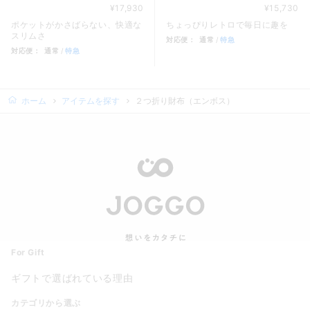
¥17,930
¥15,730
ポケットがかさばらない、快適な
ちょっぴりレトロで毎日に趣を
スリムさ
対応便：
通常
特急
対応便：
通常
特急
商品カード。商品: がま口２つ折
商品カード。商品: スリム長財布（カード収納13段）, 価格: 1
ホーム
アイテムを探す
２つ折り財布（エンボス）
For Gift
ギフトで選ばれている理由
カテゴリから選ぶ