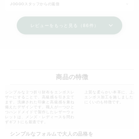
JOGGOスタッフからの返信
レビューをもっと見る（86件）
商品の特徴
シンプルな２つ折り財布をエンボスレ
上質な柔らかい本革に、上品
ザーにすることで、高級感を引き立て
エンボス加工を施しました。
ます。洗練された印象と高級感を兼ね
にくいのも特徴です。
備えたデザインです。職人が一つひと
つハンドメイドで製作したレザーウォ
レットは、メンズ・レディースを問わ
ずギフトにも最適です。
シンプルなフォルムで大人の品格を