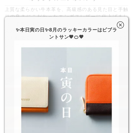
上質な柔らかい牛本革を、高級感のある見た目と手触
りの良さにこだわったエンボスレザーに仕上げまし
た。革色もＪＯＧＧＯオリジナルのカラーできれいに
✨本日寅の日✨8月のラッキーカラーはビブラ
染め上げました。傷が目立ちにくく、型崩れしにくい
ントサン🧡🍊🧡
のも特徴です。末永くお使い頂ける高品質なエンボス
レザーは、カラーカスタマイズをしたオリジナルの一
点物にふさわしい素材です。
オリジナルエンボスレザーについて
限
限
限