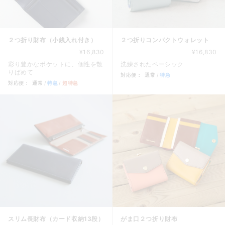
２つ折り財布（小銭入れ付き）
２つ折りコンパクトウォレット
¥16,830
¥16,830
彩り豊かなポケットに、個性を散
洗練されたベーシック
りばめて
対応便：
通常
特急
対応便：
通常
特急
超特急
商品カード。商品: ２つ折りコン
商品カード。商品: ２つ折り財布（小銭入れ付き）, 価格: 16
スリム長財布（カード収納13段）
がま口２つ折り財布