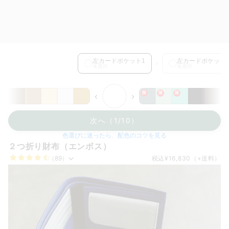
左カードポケット1 を選択中
左カードポケット1
左カードポケット
未選択
未選択
限
限
限
‹
›
次へ（1/10）
色選びに迷ったら、配色のコツを見る
２つ折り財布（エンボス）
（89）
税込
¥16,830
（+送料）