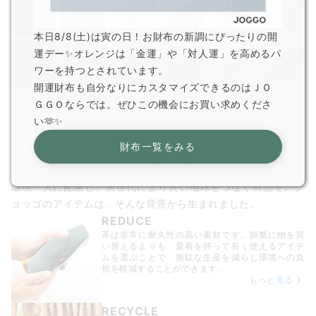
本日8/8(土)は寅の日！お財布の新調にぴったりの開
運デー✨オレンジは「金運」や「対人運」を高めるパ
ワーを持つとされています。
開運財布も自分なりにカスタマイズできるのはＪＯ
ＧＧＯならでは。ぜひこの機会にお買い求めくださ
い🫶✨
財布一覧をみる
コンセプト
環境・人に配慮し、次世代により良い地球をつなぐ商品を。ジ
ョッゴのアイテムは、
そんな背景から生まれました。
REDUCE
革は非常に耐久性の高い素材です。頻繁に物を買
い替えるよりも、愛着を持って長く使えるアイテ
ムを選ぶことで、無駄な生産を減らし環境への負
担を軽減することができます。
もっと見る
RECYCLE