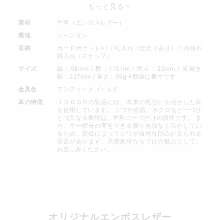
もっと見る
素材
牛革（エンボスレザー）
裏地
シャンタン
収納
カードポケット×7 / 札入れ（仕切りあり） / 内側小
銭入れ（スナップ）
サイズ
縦：98mm / 横：115mm / 厚み：25mm / 見開き
幅：227mm / 重さ：85g ※数値は概寸です
金具色
アンティークゴールド
革の特徴
ＪＯＧＧＯの製品には、本来の風合いを活かした革
を使用しています。 シワや血筋、ホクロなど一つひ
とつ異なる表情は、世界に一つだけの個性です。 ま
た、牛一頭分の革をできる限り無駄なく活かしてい
るため、部位によってシワや自然な凹凸が見られる
場合があります。天然素材ならではの魅力として、
お楽しみください。
オリジナルエンボスレザー