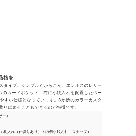
品格を
スタイプ。シンプルだからこそ、エンボスのレザー
つのカードポケット、右に小銭入れを配置したベー
やすい仕様となっています。8か所のカラーカスタ
散りばめることもできるのが特徴です。
ザー）
 / 札入れ（仕切りあり） / 内側小銭入れ（スナップ）