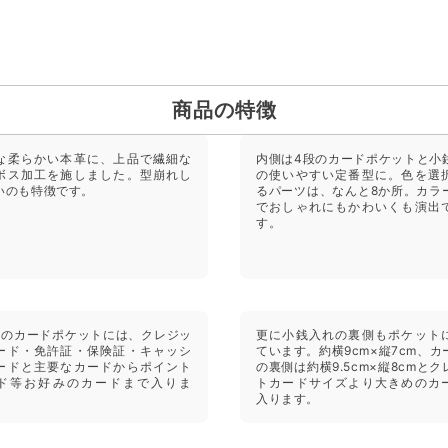
商品の特徴
な柔らかい本革に、上品で繊細な
内側は4段のカードポケットと小
ボス加工を施しました。型崩れし
の使いやすい定番型に。色を選
いのも特徴です。
るパーツは、なんと8か所。カラ
でおしゃれにもかわいくも演出
す。
所のカードポケットには、クレジッ
更に小銭入れの裏側もポケット
ード・免許証・保険証・キャッシ
ています。約横9cm×縦7cm、カ
ードと主要なカードからポイント
の裏側は約横9.5cm×縦8cmとク
ド等お好みのカードまで入りま
トカードサイズより大きめのカ
入ります。