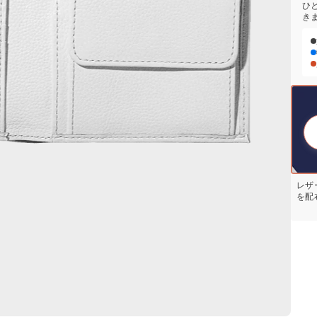
ひ
き
レザ
を配