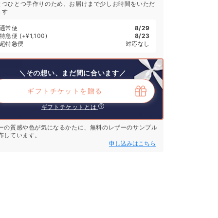
とつひとつ手作りのため、お届けまで少しお時間をいただ
ます
通常便
8/29
特急便
(+¥1,100)
8/23
超特急便
対応なし
＼その想い、まだ間に合います／
ギフトチケットを贈る
ギフトチケットとは
ーの質感や色が気になるかたに、無料のレザーのサンプル
布しています。
申し込みはこちら