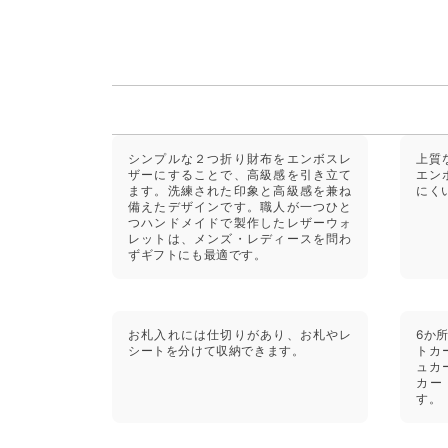
シンプルな２つ折り財布をエンボスレ
上質
ザーにすることで、高級感を引き立て
エン
ます。洗練された印象と高級感を兼ね
にく
備えたデザインです。職人が一つひと
つハンドメイドで製作したレザーウォ
レットは、メンズ・レディースを問わ
ずギフトにも最適です。
お札入れには仕切りがあり、お札やレ
6か
シートを分けて収納できます。
トカ
ュカ
カー
す。