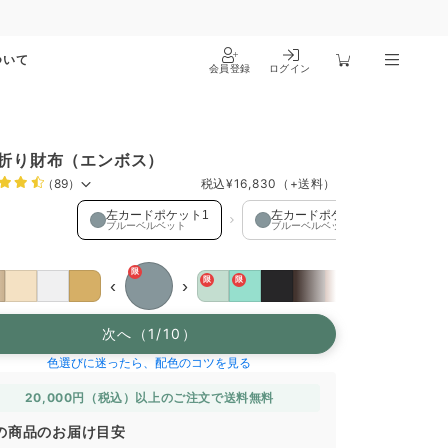
ついて
会員登録
ログイン
折り財布（エンボス）
（89）
税込
¥16,830
（+送料）
ードポケット1 を選択中
左カードポケット1
左カードポケット2
左
ブルーベルベット
ブルーベルベット
ブ
限
限
限
‹
›
次へ（1/10）
色選びに迷ったら、配色のコツを見る
20,000円（税込）以上のご注文で送料無料
の商品のお届け目安