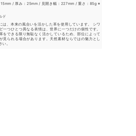
15mm / 厚み：25mm / 見開き幅：227mm / 重さ：85g ※
ルド
には、本来の風合いを活かした革を使用しています。 シワ
ど一つひとつ異なる表情は、世界に一つだけの個性です。
革をできる限り無駄なく活かしているため、部位によって
が見られる場合があります。天然素材ならではの魅力とし
さい。