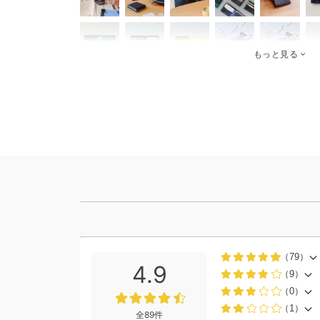
もっと見る
（79）
4.9
（9）
（0）
（1）
全89件