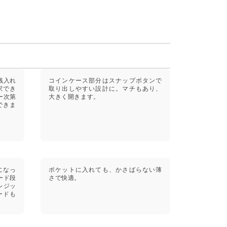
銭入れ
コインケース部分はスナップボタンで
択でき
取り出しやすい設計に。マチもあり、
ー次第
大きく開きます。
できま
になっ
ポケットに入れても、かさばらない薄
ード段
さで快適。
レジッ
ードも