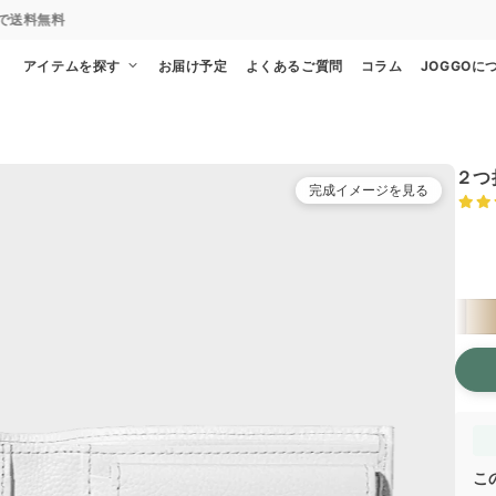
通常便
8/29
特急便
8/23
超特急便
−
アイテムを探す
お届け予定
よくあるご質問
コラム
JOGGOに
２つ
完成イメージを見る
左カ
こ