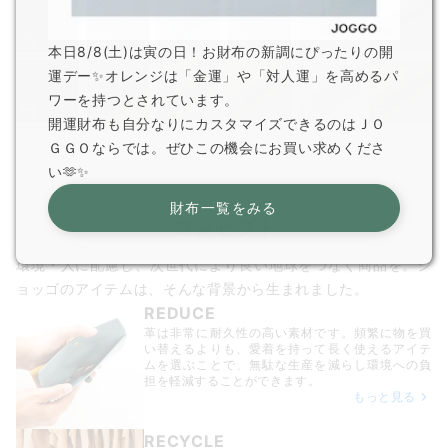
本日8/8(土)は寅の日！お財布の新調にぴったりの開
運デー✨オレンジは「金運」や「対人運」を高めるパ
ワーを持つとされています。
開運財布も自分なりにカスタマイズできるのはＪＯ
ＧＧＯならでは。ぜひこの機会にお買い求めくださ
い🫶✨
財布一覧をみる
コンセプト
環境・人に配慮し、次世代により良い地球をつなぐ商品を。ジ
ョッゴのアイテムは、
そんな背景から生まれました。
REDUCE
革は非常に耐久性の高い素材です。頻繁に物を買
い替えるよりも、愛着を持って長く使えるアイテ
ムを選ぶことで、無駄な生産を減らし環境への負
担を軽減することができます。
もっと見る
RECYCLE