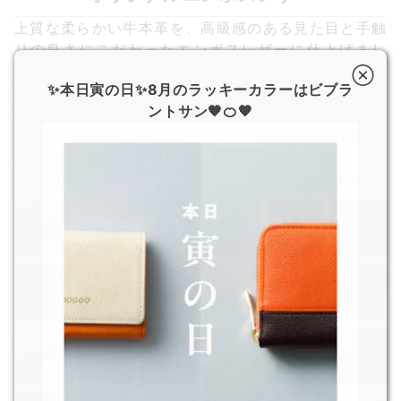
上質な柔らかい牛本革を、高級感のある見た目と手触
りの良さにこだわったエンボスレザーに仕上げまし
た。革色もＪＯＧＧＯオリジナルのカラーできれいに
✨本日寅の日✨8月のラッキーカラーはビブラ
染め上げました。傷が目立ちにくく、型崩れしにくい
ントサン🧡🍊🧡
のも特徴です。末永くお使い頂ける高品質なエンボス
レザーは、カラーカスタマイズをしたオリジナルの一
点物にふさわしい素材です。
オリジナルエンボスレザーについて
限
限
限