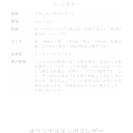
もっと見る
素材
牛革（エンボスレザー）
裏地
シャンタン
収納
カードポケット×7 / 札入れ（仕切りあり） / 内側小
銭入れ（スナップ）
サイズ
縦：98mm / 横：115mm / 厚み：25mm / 見開き
幅：227mm / 重さ：85g ※数値は概寸です
金具色
アンティークゴールド
革の特徴
ＪＯＧＧＯの製品には、本来の風合いを活かした革
を使用しています。 シワや血筋、ホクロなど一つひ
とつ異なる表情は、世界に一つだけの個性です。 ま
た、牛一頭分の革をできる限り無駄なく活かしてい
るため、部位によってシワや自然な凹凸が見られる
場合があります。天然素材ならではの魅力として、
お楽しみください。
オリジナルエンボスレザー