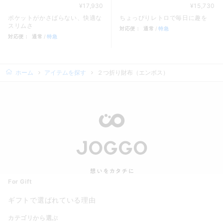
¥17,930
¥15,730
ポケットがかさばらない、快適な
ちょっぴりレトロで毎日に趣を
スリムさ
対応便：
通常
特急
対応便：
通常
特急
商品カード。商品: がま口２つ折
商品カード。商品: スリム長財布（カード収納13段）, 価格: 1
ホーム
アイテムを探す
２つ折り財布（エンボス）
For Gift
ギフトで選ばれている理由
カテゴリから選ぶ