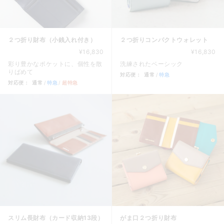
２つ折り財布（小銭入れ付き）
２つ折りコンパクトウォレット
¥16,830
¥16,830
彩り豊かなポケットに、個性を散
洗練されたベーシック
りばめて
対応便：
通常
特急
対応便：
通常
特急
超特急
商品カード。商品: ２つ折りコン
商品カード。商品: ２つ折り財布（小銭入れ付き）, 価格: 16
スリム長財布（カード収納13段）
がま口２つ折り財布