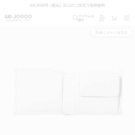
通常便
8/28
特急便
8/22
超特急便
−
アイテムを
探す
完成イメージを見る