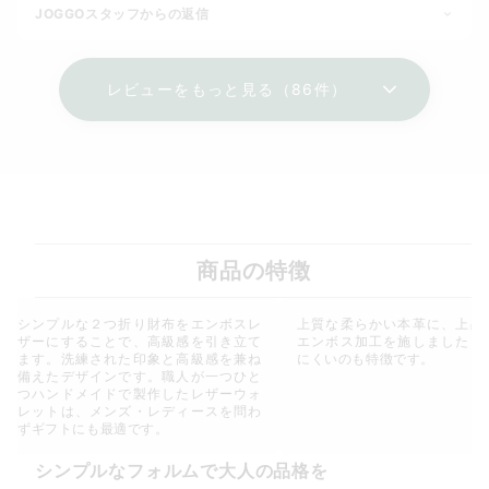
JOGGOスタッフからの返信
レビューをもっと見る（86件）
商品の特徴
シンプルな２つ折り財布をエンボスレ
上質な柔らかい本革に、上品
ザーにすることで、高級感を引き立て
エンボス加工を施しました。
ます。洗練された印象と高級感を兼ね
にくいのも特徴です。
備えたデザインです。職人が一つひと
つハンドメイドで製作したレザーウォ
レットは、メンズ・レディースを問わ
ずギフトにも最適です。
シンプルなフォルムで大人の品格を