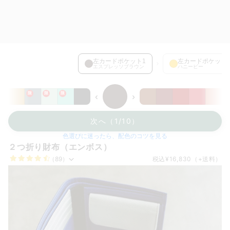
左カードポケット1 を選択中
左カードポケット1
左カードポケット
エスプレッソブラウン
ハニービー
限
限
限
‹
›
次へ（1/10）
色選びに迷ったら、配色のコツを見る
２つ折り財布（エンボス）
（89）
税込
¥16,830
（+送料）