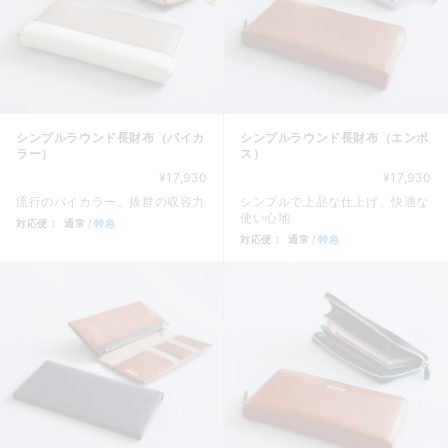
シンプルラウンド長財布（バイカ
シンプルラウンド長財布（エンボ
ラー）
ス）
¥17,930
¥17,930
流行のバイカラー。抜群の収容力
シンプルで上品な仕上げ、快適な
使い心地
対応便：
通常
特急
対応便：
通常
特急
商品カード。商品: シンプルラウンド長財布（バイカラー）, 価格:
商品カード。商品: シンプルラウ