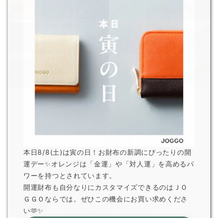
コンセプト
本日8/8(土)は寅の日！お財布の新調にぴったりの開
環境・人に配慮し、次世代により良い地球をつなぐ商品を。ジ
運デー✨オレンジは「金運」や「対人運」を高めるパ
ョッゴのアイテムは、
そんな背景から生まれました。
ワーを持つとされています。
REDUCE
開運財布も自分なりにカスタマイズできるのはＪＯ
革は非常に耐久性の高い素材です。頻繁に物を買
い替えるよりも、愛着を持って長く使えるアイテ
ＧＧＯならでは。ぜひこの機会にお買い求めくださ
ムを選ぶことで、無駄な生産を減らし環境への負
い🫶✨
担を軽減することができます。