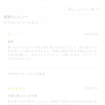
最新のレビュー
全てのレビューを見る
2026.7.29
色味
届いたらプレビューの色と違く問い合わせたところ、光の当たり方
や生地による違いだと言われた。実物と色味が異なる場合がありま
す等の記載なし。あまりにもプレビューと違いすぎる。オーダーし
なければよかった。
JOGGOスタッフからの返信
2026.7.13
大切に使っています😄
色を選べての注文でしたから、大満足です👍スマホの注文画面と変