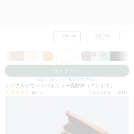
本体上段 を選択中
本体上段
本体下段
カ
未選択
未選択
未選
限
限
限
‹
›
次へ（1/7）
色選びに迷ったら、配色のコツを見る
シンプルラウンドバイカラー長財布（エンボス）
（68）
税込
¥17,930
（+送料）