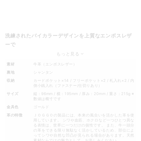
洗練されたバイカラーデザインを上質なエンボスレザ
ーで
もっと見る
素材
牛革（エンボスレザー）
裏地
シャンタン
収納
カードポケット×14 / フリーポケット×2 / 札入れ×2 / 内
側小銭入れ（ファスナー/仕切りあり）
サイズ
縦：96mm / 横：195mm / 厚み：20mm / 重さ：215g ※
数値は概寸です
金具色
ゴールド
革の特徴
ＪＯＧＧＯの製品には、本来の風合いを活かした革を使
用しています。 シワや血筋、ホクロなど一つひとつ異な
る表情は、世界に一つだけの個性です。 また、牛一頭分
の革をできる限り無駄なく活かしているため、部位によ
ってシワや自然な凹凸が見られる場合があります。天然
素材ならではの魅力として、お楽しみください。