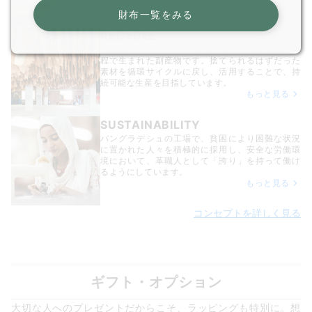
もっと見る
財布一覧をみる
RECYCLE
JOGGOで使用している革は、すべて食肉生産の過
程で生まれた副産物です。捨てられるはずだった
素材を循環サイクルに戻し、活用することで、持
続可能な生産を目指しています。
もっと見る
SUSTAINABILITY
バングラデシュの工場で、貧困により困難な状況
に置かれた人々を積極的に採用し、安全な労働環
境において、革職人として「誇り」を持って働け
るようにしています。
もっと見る
コンセプトを詳しく見る
ギフト・オプション
大切な人へのプレゼントだからこそ、ラッピングも特別に。想