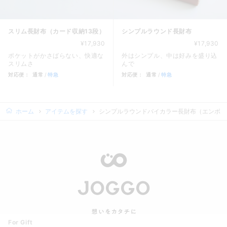
スリム長財布（カード収納13段）
シンプルラウンド長財布
¥17,930
¥17,930
ポケットがかさばらない、快適な
外はシンプル、中は好みを盛り込
スリムさ
んで
対応便：
通常
特急
対応便：
通常
特急
商品カード。商品: スリム長財布（カード収納13段）, 価格: 1
商品カード。商品: シンプルラウ
ホーム
アイテムを探す
シンプルラウンドバイカラー長財布（エンボス
For Gift