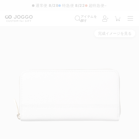
通常便
8/28
特急便
8/22
超特急便
−
アイテムを
探す
完成イメージを見る