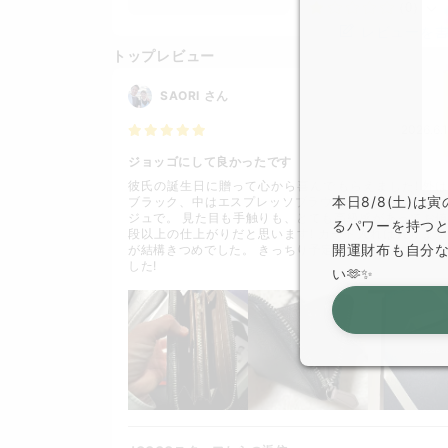
（0）
レビューを
トップレビュー
SAORI
さん
2026.6.1
ジョッゴにして良かったです
彼氏の誕生日に贈って心から喜んでもらえました! 外は
本日8/8(土)
ブラック、中はエスプレッソブラウン、引き手はグレー
ジュで。 見た目も手触りも、とても高級感があってお値
るパワーを持つ
段以上の仕上がりだと思います! カード入れは入ります
開運財布も自分
が結構きつめでした。 きっちり予定到着日通りに届きま
した!
い🫶✨