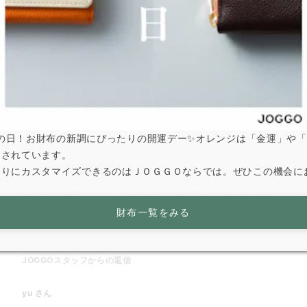
書く
サプライズ成功
とても気に入ってくれました♪
JOGGOスタッフからの返信
まよ
さん
は寅の日！お財布の新調にぴったりの開運デー✨オレンジは「金運」や
とされています。
早々に剥げや角のひび割れが出てきた
なりにカスタマイズできるのはＪＯＧＧＯならでは。ぜひこの機会に
届いた時は感動した。自分で色を選んだだけあって、使ううちに愛着も
スナー近くの生地が剥げているのに気づいた。バッグに入れていただけ
れてひび割れ始めていた。傷つきやすい部分だろうけど、1ヶ月も経た
財布一覧をみる
ど、小銭入れのファスナーの取っ手が細すぎて掴みづらい。
JOGGOスタッフからの返信
yu
さん