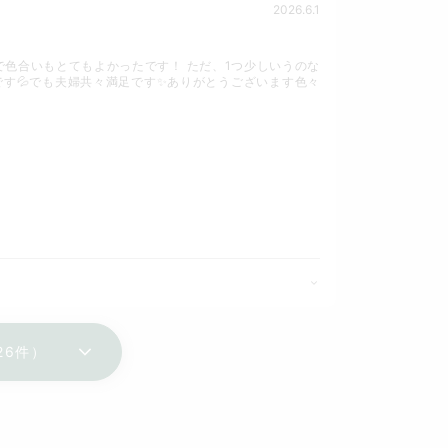
2026.6.1
で色合いもとてもよかったです！ ただ、1つ少しいうのな
す💦でも夫婦共々満足です✨️ありがとうございます色々
26件）