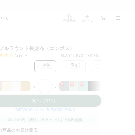
ついて
会員登録
ログイン
プルラウンド長財布（エンボス）
（29）
税込
¥17,930
（+送料）
 を選択中
本体
引き手
カードポケット1
未選択
未選択
未選択
限
限
限
‹
›
次へ（1/7）
色選びに迷ったら、配色のコツを見る
20,000円（税込）以上のご注文で送料無料
の商品のお届け目安