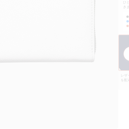
ひ
き
レザ
を配