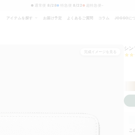
通常便
8/28
特急便
8/22
超特急便
−
アイテムを探す
お届け予定
よくあるご質問
コラム
JOGGOに
シン
完成イメージを見る
本体
こ