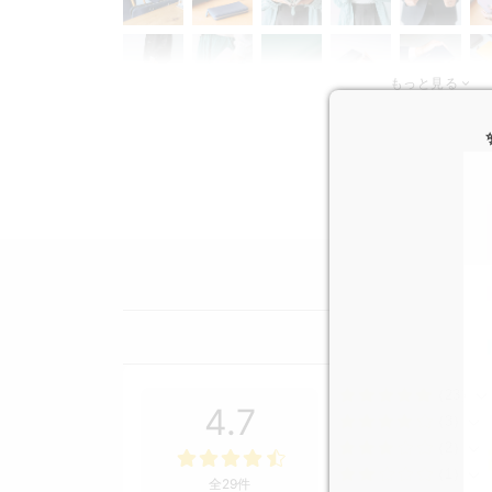
もっと見る
（23）
4.7
（3）
（2）
（1）
全29件