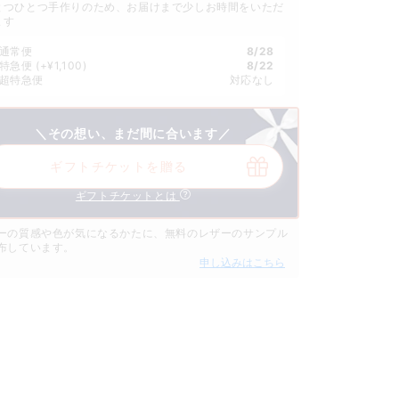
とつひとつ手作りのため、お届けまで少しお時間をいただ
ます
通常便
8/28
特急便
(+¥1,100)
8/22
超特急便
対応なし
＼その想い、まだ間に合います／
ギフトチケットを贈る
ギフトチケットとは
ーの質感や色が気になるかたに、無料のレザーのサンプル
布しています。
申し込みはこちら