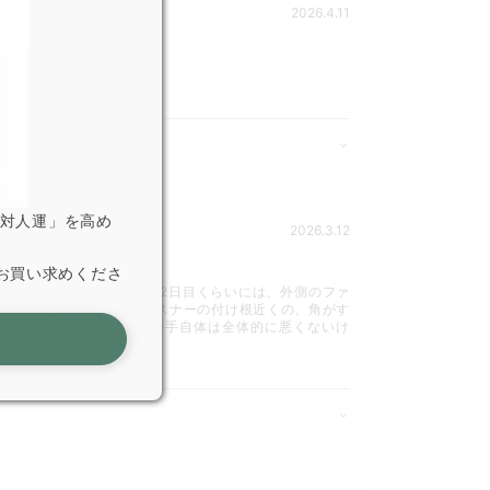
2026.4.11
「対人運」を高め
2026.3.12
お買い求めくださ
湧いてくる。ただ、使って2日目くらいには、外側のファ
なのに。さらに今日、ファスナーの付け根近くの、角がす
ないのでショック。使い勝手自体は全体的に悪くないけ