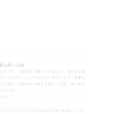
適な使い心地
スタイプ。100度まで開くマチ設計で、見やすく取
のカードポケットと2つのフリーポケットで、必要な
できます。小銭入れは横まで開くＬ字型、使いやす
りました。
ザー）
 / フリーポケット×2 / 札入れ×2 / 内側小銭入れ（ファス