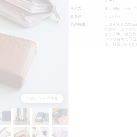
ナー）
サイズ
縦：96mm / 横：
金具色
シルバー
革の特徴
ＪＯＧＧＯの製品
や血筋、ホクロな
また、牛一頭分の
シワや自然な凹凸
て、お楽しみくだ
このカラーで作る