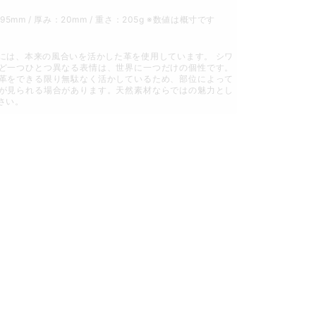
195mm / 厚み：20mm / 重さ：205g ※数値は概寸です
には、本来の風合いを活かした革を使用しています。 シワ
ど一つひとつ異なる表情は、世界に一つだけの個性です。
革をできる限り無駄なく活かしているため、部位によって
が見られる場合があります。天然素材ならではの魅力とし
さい。