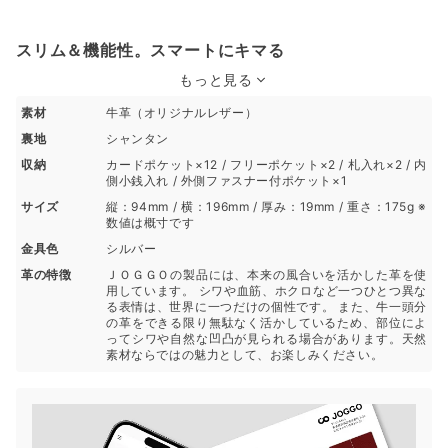
スリム＆機能性。スマートにキマる
もっと見る
素材
牛革（オリジナルレザー）
裏地
シャンタン
収納
カードポケット×12 / フリーポケット×2 / 札入れ×2 / 内
側小銭入れ / 外側ファスナー付ポケット×1
サイズ
縦：94mm / 横：196mm / 厚み：19mm / 重さ：175g ※
数値は概寸です
金具色
シルバー
革の特徴
ＪＯＧＧＯの製品には、本来の風合いを活かした革を使
用しています。 シワや血筋、ホクロなど一つひとつ異な
る表情は、世界に一つだけの個性です。 また、牛一頭分
の革をできる限り無駄なく活かしているため、部位によ
ってシワや自然な凹凸が見られる場合があります。天然
素材ならではの魅力として、お楽しみください。