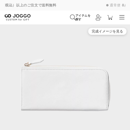
通常便
8/31
特急便
8/25
超特急便
−
アイテムを
探す
完成イメージを見る