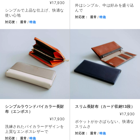
¥17,930
外はシンプル、中は好みを盛り込
シンプルで上品な仕上げ、快適な
んで
使い心地
対応便：
通常
特急
対応便：
通常
特急
商品カード。商品: シンプルラウ
商品カード。商品: シンプルラウンド長財布（エンボス）, 価格:
シンプルラウンドバイカラー長財
スリム長財布（カード収納13段）
布（エンボス）
¥17,930
¥17,930
ポケットがかさばらない、快適な
洗練されたバイカラーデザインを
スリムさ
上質なエンボスレザーで
対応便：
通常
特急
対応便：
通常
特急