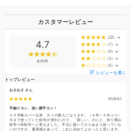
カスタマーレビュー
（22）
4.7
（7）
（0）
（1）
全30件
（0）
レビューを書く
トップレビュー
おさおさ
さん
2026.6.1
手触りヨシ、使い勝手ヨシ！
Ａ６手帳カバー以来、久々の購入になります。（４年～５年ぶり）
今まで使っていた財布が壊れたので、「新しい」のにと、折り畳み
財布→長財布へと変えました。手元に届いてからあまり経っていな
いのですが、重厚感があって、これに決めてよかったと思います。