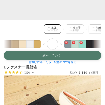
本体 を選択中
本体
引き手
内ポケ
未選択
未選択
未選択
限
限
限
‹
›
次へ（1/7）
色選びに迷ったら、配色のコツを見る
Lファスナー長財布
（30）
税込
¥16,830
（+送料）