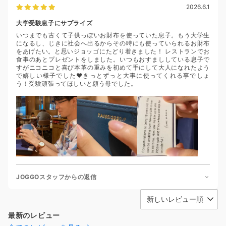
2026.6.1
大学受験息子にサプライズ
いつまでも古くて子供っぽいお財布を使っていた息子。もう大学生
になるし、じきに社会へ出るからその時にも使っていられるお財布
をあげたい。と思いジョッゴにたどり着きました！ レストランでお
食事のあとプレゼントをしました。いつもおすまししている息子で
すがニコニコと喜び本革の重みを初めて手にして大人になれたよう
で嬉しい様子でした❤︎きっとずっと大事に使ってくれる事でしょ
う！受験頑張ってほしいと願う母でした。
JOGGOスタッフからの返信
最新のレビュー