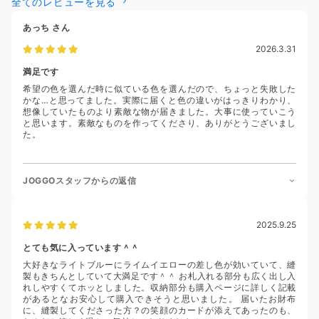
全てのレビューを見る
あっち
さん
2026.3.31
満足です
希望の色を選んだ時に似ている色を選んだので、ちょっと失敗した
かな…と思ってました。実際に届くと色の違いがはっきりわかり、
想像していたものより素敵な物が届きました。大事に使っていこう
と思います。素敵なものを作ってくださり、ありがとうございまし
た。
JOGGOスタッフからの返信
2025.9.25
とても気に入っています＾＾
大好きなライトブルーにライムイエローの差し色が効いていて、縫
製もきちんとしていて大満足です＾＾ お札入れる部分も広く出し入
れしやすくてホッとしました。収納部分も購入ページに詳しく記載
があるとなお安心して購入できそうと思いました。 届いたお財布
に、縫製してくださった方？の笑顔のカードが添えてあったのも、