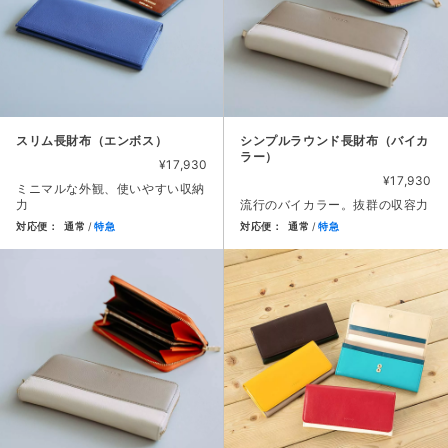
スリム長財布（エンボス）
シンプルラウンド長財布（バイカ
ラー）
¥17,930
¥17,930
ミニマルな外観、使いやすい収納
力
流行のバイカラー。抜群の収容力
対応便：
通常
特急
対応便：
通常
特急
商品カード。商品: スリム長財布（エンボス）, 価格: 17,93
商品カード。商品: シンプルラウ