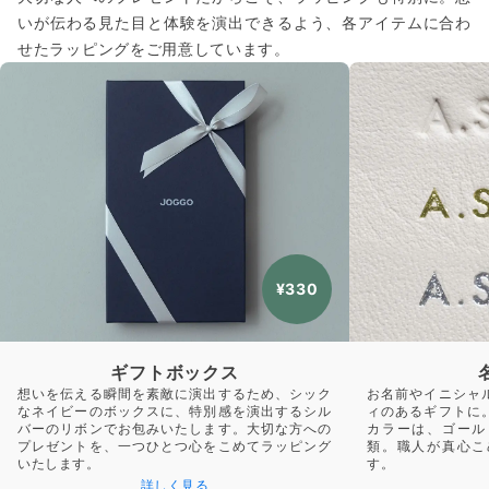
いが伝わる見た目と体験を演出できるよう、各アイテムに合わ
せたラッピングをご用意しています。
¥330
ギフトボックス
想いを伝える瞬間を素敵に演出するため、シック
お名前やイニシャ
なネイビーのボックスに、特別感を演出するシル
ィのあるギフトに
バーのリボンでお包みいたします。大切な方への
カラーは、ゴール
プレゼントを、一つひとつ心をこめてラッピング
類。職人が真心こ
いたします。
す。
詳しく見る