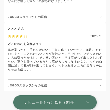
なんだか嬉しく温かい気持ちになりました＾＾
JOGGOスタッフからの返信
ととと
さん
2025.7.9
どこにお札を入れよう？
革が柔らかく、手触りがいい！丁寧に作っていただいて満足。 ただ
お札をどこに入れたらいいかが微妙なところでした。マチつきのと
ころは引っかかるし、その横の薄いところは広がらず出し入れしず
らい。革だし使っているうちに広がるようになるかな？ホックの凸
側は浅くて札が顔を出してしまう。札を入れるところが風琴マチに
なったら嬉しい。
JOGGOスタッフからの返信
レビューをもっと見る（61件）