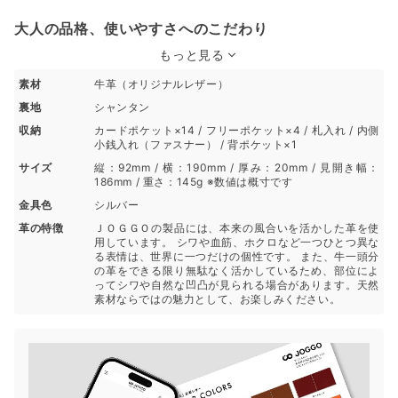
大人の品格、使いやすさへのこだわり
もっと見る
素材
牛革（オリジナルレザー）
裏地
シャンタン
収納
カードポケット×14 / フリーポケット×4 / 札入れ / 内側
小銭入れ（ファスナー） / 背ポケット×1
サイズ
縦：92mm / 横：190mm / 厚み：20mm / 見開き幅：
186mm / 重さ：145g ※数値は概寸です
金具色
シルバー
革の特徴
ＪＯＧＧＯの製品には、本来の風合いを活かした革を使
用しています。 シワや血筋、ホクロなど一つひとつ異な
る表情は、世界に一つだけの個性です。 また、牛一頭分
の革をできる限り無駄なく活かしているため、部位によ
ってシワや自然な凹凸が見られる場合があります。天然
素材ならではの魅力として、お楽しみください。