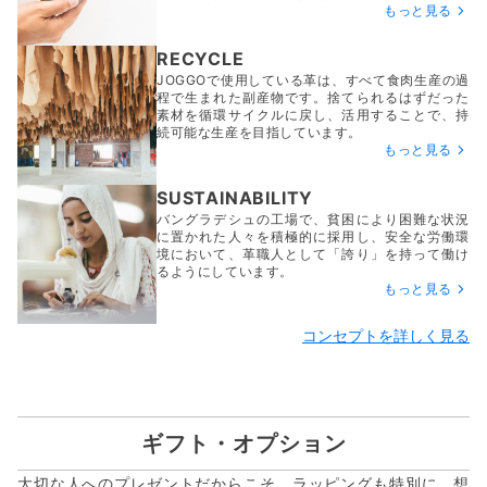
もっと見る
RECYCLE
JOGGOで使用している革は、すべて食肉生産の過
程で生まれた副産物です。捨てられるはずだった
素材を循環サイクルに戻し、活用することで、持
続可能な生産を目指しています。
もっと見る
SUSTAINABILITY
バングラデシュの工場で、貧困により困難な状況
に置かれた人々を積極的に採用し、安全な労働環
境において、革職人として「誇り」を持って働け
るようにしています。
もっと見る
コンセプトを詳しく見る
ギフト・オプション
大切な人へのプレゼントだからこそ、ラッピングも特別に。想