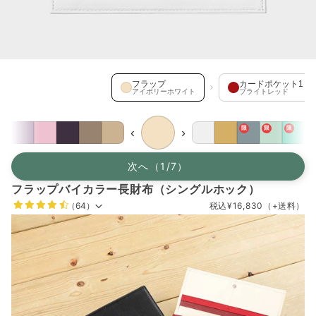
フラップ を選択中
フラップ
カードポケット1
アイボリーホワイト
ブライトレッド
限
限
限
‹
›
次へ（1/7）
フラップバイカラー長財布（シングルホック）
（64）
税込
¥16,830
（+送料）