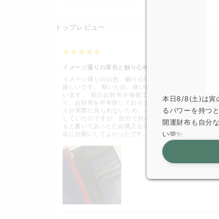
（1）
レビューを
トップレビュー
2026.6.1
イメージ通りの革色と触り心地とサイズで嬉しいです
イメージ通りのお色、触り心地、サイズ、軽さ、とても
嬉しいです。 軽いため、使い勝手もよく、大変満足して
います。 前のお財布が修復できないほどボロボロにな
本日8/8(土)
り、お財布を半年探しておりました。 初めは色味や手触
るパワーを持つ
りが実際に見られないため、ネットでの購入自体を懸念
していたのですが、自分で好みの色をカスタマイズでき
開運財布も自分
ると書いてあったため購入を決断しました。 こちらのお
い🫶✨
店にお願いしてよかったです。