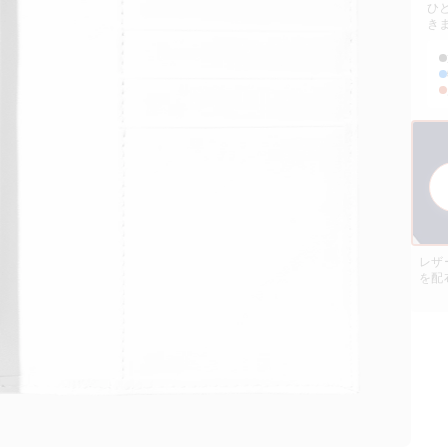
ひ
き
レザ
を配