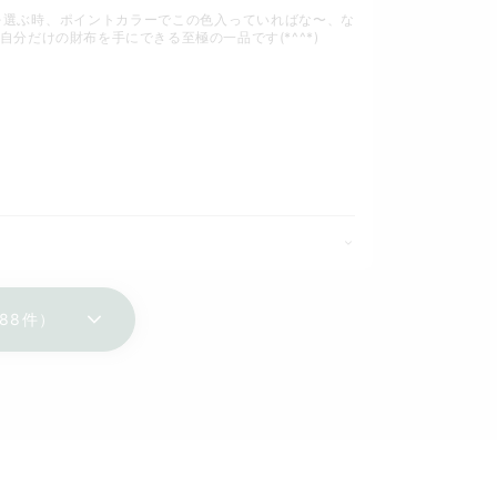
を選ぶ時、ポイントカラーでこの色入っていればな〜、な
分だけの財布を手にできる至極の一品です(*^^*)
88件）