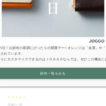
デザイン
書く
この度は、とても素敵に仕上げて頂きありがとうございますデザインも
たですありがとうございました(* ᴗ͈ˬᴗ͈)”
JOGGOスタッフからの返信
は寅の日！お財布の新調にぴったりの開運デー✨オレンジは「金運」や
とされています。
自分へのご褒美
なりにカスタマイズできるのはＪＯＧＧＯならでは。ぜひこの機会に
長らく「これ！」というお財布を使わず、電子マネーが主流になってき
けのオリジナルの配色のお財布が作れる、というのは以前から気になっ
画面で見た時よりもずっと素敵な色合いで、職人さんたちに感謝です。大
財布一覧をみる
JOGGOスタッフからの返信
至極の一品