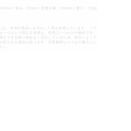
190mm / 厚み：20mm / 見開き幅：190mm / 重さ：130g
には、本来の風合いを活かした革を使用しています。 シワ
ど一つひとつ異なる表情は、世界に一つだけの個性です。
革をできる限り無駄なく活かしているため、部位によって
が見られる場合があります。天然素材ならではの魅力とし
さい。