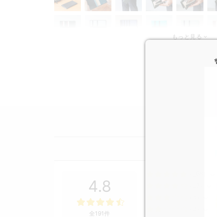
もっと見る
（168）
4.8
（17）
（3）
（2）
全191件