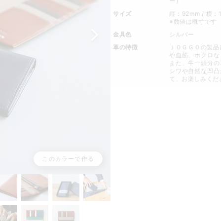
ー）
サイズ
縦：92mm / 横：
※数値は概寸です
金具色
シルバー
革の特徴
ＪＯＧＧＯの製品
や血筋、ホクロな
また、牛一頭分の
シワや自然な凹凸
て、お楽しみくだ
このカラーで作る