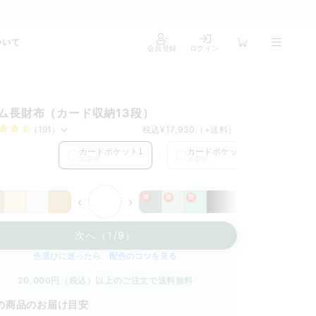
ついて
会員登録
ログイン
ム長財布（カード収納13段）
（191）
税込
¥17,930
（+送料）
ドポケット1 を選択中
カードポケット1
カードポケット2
カー
未選択
未選択
未選
限
限
限
‹
›
次へ（1/9）
色選びに迷ったら、配色のコツを見る
20,000円（税込）以上のご注文で送料無料
の商品のお届け目安