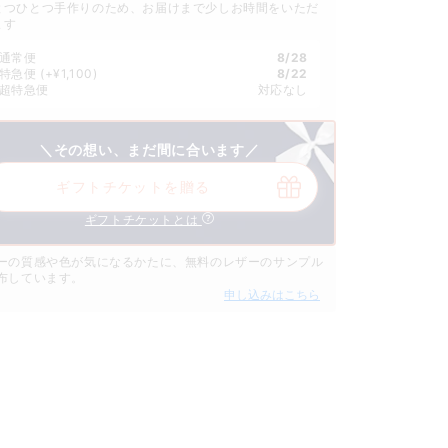
とつひとつ手作りのため、お届けまで少しお時間をいただ
ます
通常便
8/28
特急便
(+¥1,100)
8/22
超特急便
対応なし
＼その想い、まだ間に合います／
ギフトチケットを贈る
ギフトチケットとは
ーの質感や色が気になるかたに、無料のレザーのサンプル
布しています。
申し込みはこちら