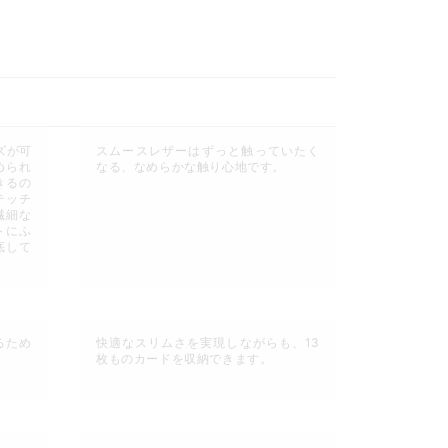
ズが可
スムースレザーはずっと触っていたく
められ
なる、なめらかな触り心地です。
きるの
テッチ
繊細な
トにふ
底して
るため
快適なスリムさを実現しながらも、13
枚ものカードを収納できます。