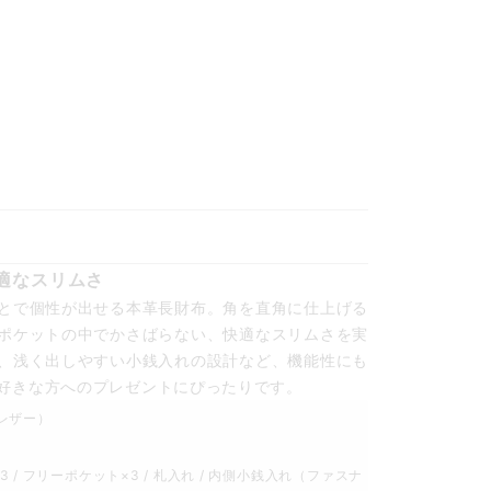
適なスリムさ
とで個性が出せる本革長財布。角を直角に仕上げる
ポケットの中でかさばらない、快適なスリムさを実
、浅く出しやすい小銭入れの設計など、機能性にも
好きな方へのプレゼントにぴったりです。
レザー）
 / フリーポケット×3 / 札入れ / 内側小銭入れ（ファスナ