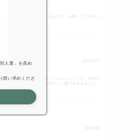
、手触り感も大変気に入ってもらえて、お願いして良かっ
2026.3.11
「対人運」を高め
お買い求めくださ
たし、もう要らないかなと思っていました。ただ、自分だ
ており、今回は自分へのご褒美として購入を決めました。
事に使いたいと思います！
2026.6.1