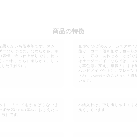
商品の特徴
な柔らかい高級本革です。スムー
全部で7か所のカラーカスタマイ
ザーならではの、なめらかさ。革
能で、カード段も細かく色を決
の表情に近い仕上がりです。使っ
ます。好みにあわせることがで
くにつれ、さらに柔らかく、しっ
はオーダーメイドならでは。ス
とした手触りに。
も革色毎に変え、革職人による
ハンドメイド仕上げ。プレゼン
さわしい細部へのこだわりを徹
います。
ットに入れてもかさばらないよ
小銭入れは、取り出しやすくす
わずか20mmの厚みにおさえたス
浅くしています。
な設計です。