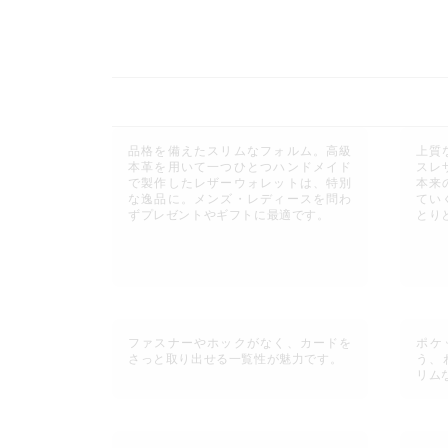
品格を備えたスリムなフォルム。高級
上質
本革を用いて一つひとつハンドメイド
スレ
で製作したレザーウォレットは、特別
本来
な逸品に。メンズ・レディースを問わ
てい
ずプレゼントやギフトに最適です。
とり
ファスナーやホックがなく、カードを
ポケ
さっと取り出せる一覧性が魅力です。
う、
リム