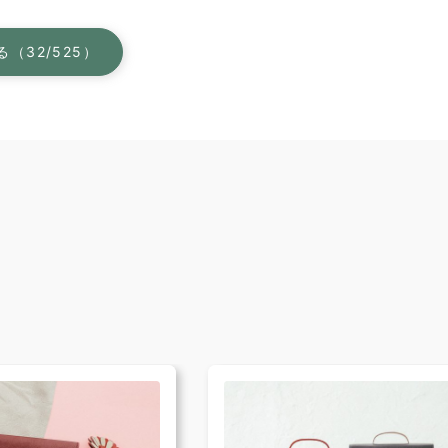
（32/525）