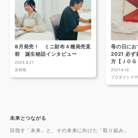
8月発売！ ミニ財布４種発売直
母の日にお
前 誕生秘話インタビュー
2021 必
方【ＪＯＧ
2024.8.21
吉村萌
2021.4.16
プロダクトデ
未来とつながる
目指す「未来」と、その未来に向けた「取り組み」