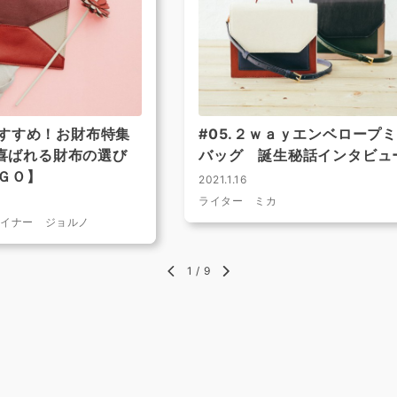
すすめ！お財布特集
#05.２ｗａｙエンベロープ
ず喜ばれる財布の選び
バッグ 誕生秘話インタビュ
ＧＯ】
2021.1.16
ライター ミカ
ザイナー ジョルノ
1
/
9