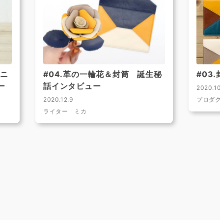
ミニ
#04.革の一輪花＆封筒 誕生秘
#03
ー
話インタビュー
2020.10
2020.12.9
プロダ
ライター ミカ