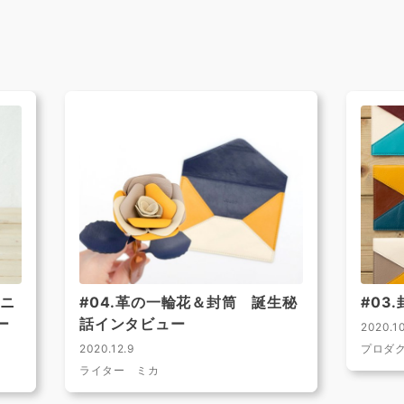
ミニ
#04.革の一輪花＆封筒 誕生秘
#03
ー
話インタビュー
2020.10
2020.12.9
プロダ
ライター ミカ