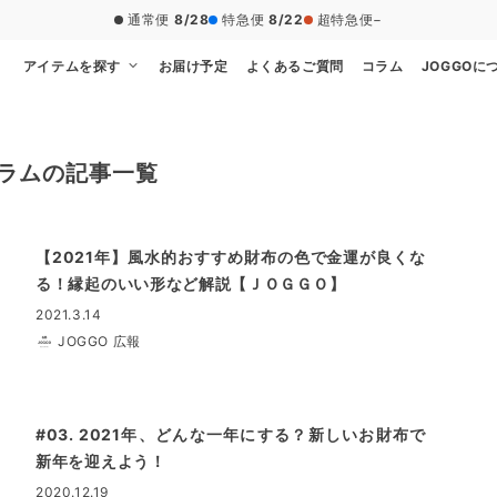
通常便
8/28
特急便
8/22
超特急便
−
アイテムを探す
お届け予定
よくあるご質問
コラム
JOGGOに
コラムの記事一覧
【2021年】風水的おすすめ財布の色で金運が良くな
る！縁起のいい形など解説【ＪＯＧＧＯ】
2021.3.14
JOGGO 広報
#03. 2021年、どんな一年にする？新しいお財布で
新年を迎えよう！
2020.12.19