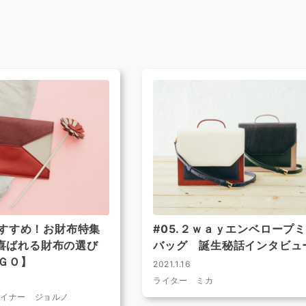
すすめ！お財布特集
#05.２ｗａｙエンベロープ
ず喜ばれる財布の選び
バッグ 誕生秘話インタビュ
ＧＯ】
2021.1.16
ライター ミカ
ザイナー ジョルノ