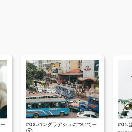
てー
#02.バングラデシュについてー
#01
①