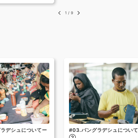
1
/
9
ングラデシュについてー
#03.バングラデシュについ
②